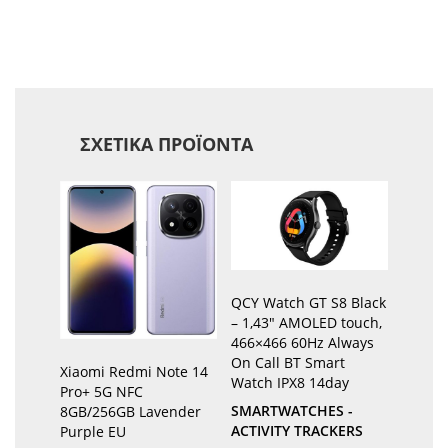
ΣΧΕΤΙΚΆ ΠΡΟΪΌΝΤΑ
QCY Watch GT S8 Black
– 1,43″ AMOLED touch,
466×466 60Hz Always
On Call BT Smart
Xiaomi Redmi Note 14
Watch IPX8 14day
Pro+ 5G NFC
SMARTWATCHES -
8GB/256GB Lavender
ACTIVITY TRACKERS
Purple EU