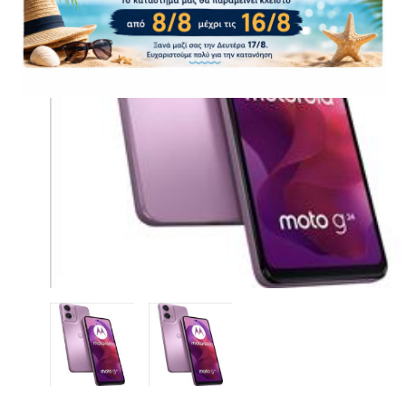
CASE FANS
LIQUID COOLERS
CPU COOLERS
ΕΙΚΟΝΑ-ΗΧΟΣ
ACCESSORIES
GAMING
ΟΙΚΙΑΚΕΣ ΣΥΣΚΕΥΕΣ
ΠΡΟΣΩΠΙΚΗ ΦΡΟΝΤΙΔΑ