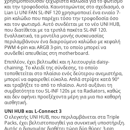
χρησιμοποιούσαν ξεχωριστά καλώδια για το φωτισμό
και την τροφοδοσία. Καινοτομώντας στο σχεδιασμό, ο
Lian Li UNI FAN SL-INF 120 χρησιμοποιεί ένα ενιαίο 7-
pin καλώδιο που παρέχει τόσο την τροφοδοσία όσο
και τον φωτισμό. Αυτό συνδέεται με το νέο UNI HUB,
που διατίθεται με τα τριπλά πακέτα SL-INF 120.
Εναλλακτικά, τα μοντέλα μονής συσκευασίας
περιλαμβάνουν ένα διαιρούμενο καλώδιο με κεφαλή
PWM 4-pin και ARGB 3-pin, το οποίο μπορεί να
συνδεθεί απευθείας στη motherboard.
Επιπλέον, έχει βελτιωθεί και η λειτουργία daisy-
chaining. Το κλειδί της σύνδεσης, το οποίο
τοποθετείται στο πλαίσιο ενός δεύτερου ανεμιστήρα,
μπορεί να αφαιρεθεί εύκολα. Απλά στρίψτε κατά 90°
και τραβήξτε το από το πλαίσιο. Αυτό αυξάνει τη
συμβατότητα του SL-INF 120s με τα Radiators, καθώς
και δεν αφήνει προεξέχοντα μέρη για μια πιο καθαρή
αισθητική.
UNI HUB και L-Connect 3
Ο ελεγκτής UNI HUB, που περιλαμβάνεται στα Triple
Packs, έχει βελτιστοποιηθεί για συνεκτική υποστήριξη.
Αυτός ο διανομέας διαθέτει τώρα δύο θύρες 3-pin