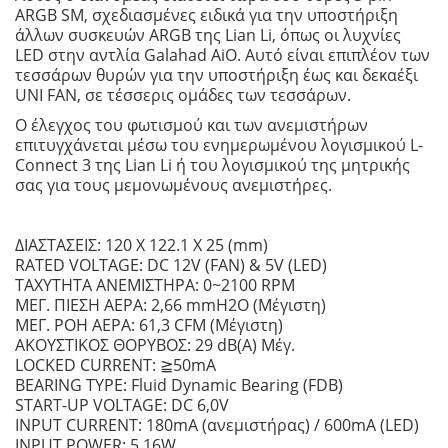
ARGB SM, σχεδιασμένες ειδικά για την υποστήριξη
άλλων συσκευών ARGB της Lian Li, όπως οι λυχνίες
LED στην αντλία Galahad AiO. Αυτό είναι επιπλέον των
τεσσάρων θυρών για την υποστήριξη έως και δεκαέξι
UNI FAN, σε τέσσερις ομάδες των τεσσάρων.
Ο έλεγχος του φωτισμού και των ανεμιστήρων
επιτυγχάνεται μέσω του ενημερωμένου λογισμικού L-
Connect 3 της Lian Li ή του λογισμικού της μητρικής
σας για τους μεμονωμένους ανεμιστήρες.
ΔΙΑΣΤΑΣΕΙΣ: 120 X 122.1 X 25 (mm)
RATED VOLTAGE: DC 12V (FAN) & 5V (LED)
ΤΑΧΥΤΗΤΑ ΑΝΕΜΙΣΤΗΡΑ: 0~2100 RPM
ΜΕΓ. ΠΙΕΣΗ ΑΕΡΑ: 2,66 mmH2O (Μέγιστη)
ΜΕΓ. ΡΟΗ ΑΕΡΑ: 61,3 CFM (Μέγιστη)
ΑΚΟΥΣΤΙΚΟΣ ΘΟΡΥΒΟΣ: 29 dB(A) Μέγ.
LOCKED CURRENT: ≧50mA
BEARING TYPE: Fluid Dynamic Bearing (FDB)
START-UP VOLTAGE: DC 6,0V
INPUT CURRENT: 180mA (ανεμιστήρας) / 600mA (LED)
INPUT POWER: 5,16W