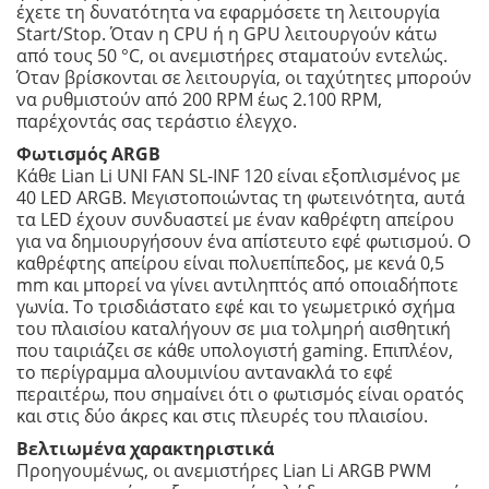
έχετε τη δυνατότητα να εφαρμόσετε τη λειτουργία
Start/Stop. Όταν η CPU ή η GPU λειτουργούν κάτω
από τους 50 °C, οι ανεμιστήρες σταματούν εντελώς.
Όταν βρίσκονται σε λειτουργία, οι ταχύτητες μπορούν
να ρυθμιστούν από 200 RPM έως 2.100 RPM,
παρέχοντάς σας τεράστιο έλεγχο.
Φωτισμός ARGB
Κάθε Lian Li UNI FAN SL-INF 120 είναι εξοπλισμένος με
40 LED ARGB. Μεγιστοποιώντας τη φωτεινότητα, αυτά
τα LED έχουν συνδυαστεί με έναν καθρέφτη απείρου
για να δημιουργήσουν ένα απίστευτο εφέ φωτισμού. Ο
καθρέφτης απείρου είναι πολυεπίπεδος, με κενά 0,5
mm και μπορεί να γίνει αντιληπτός από οποιαδήποτε
γωνία. Το τρισδιάστατο εφέ και το γεωμετρικό σχήμα
του πλαισίου καταλήγουν σε μια τολμηρή αισθητική
που ταιριάζει σε κάθε υπολογιστή gaming. Επιπλέον,
το περίγραμμα αλουμινίου αντανακλά το εφέ
περαιτέρω, που σημαίνει ότι ο φωτισμός είναι ορατός
και στις δύο άκρες και στις πλευρές του πλαισίου.
Βελτιωμένα χαρακτηριστικά
Προηγουμένως, οι ανεμιστήρες Lian Li ARGB PWM