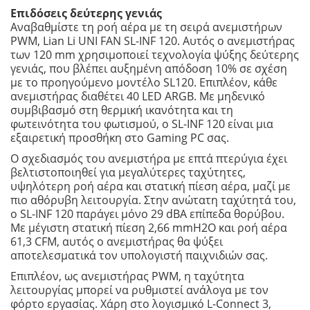
Επιδόσεις δεύτερης γενιάς
Αναβαθμίστε τη ροή αέρα με τη σειρά ανεμιστήρων
PWM, Lian Li UNI FAN SL-INF 120. Αυτός ο ανεμιστήρας
των 120 mm χρησιμοποιεί τεχνολογία ψύξης δεύτερης
γενιάς, που βλέπει αυξημένη απόδοση 10% σε σχέση
με το προηγούμενο μοντέλο SL120. Επιπλέον, κάθε
ανεμιστήρας διαθέτει 40 LED ARGB. Με μηδενικό
συμβιβασμό στη θερμική ικανότητα και τη
φωτεινότητα του φωτισμού, ο SL-INF 120 είναι μια
εξαιρετική προσθήκη στο Gaming PC σας.
Ο σχεδιασμός του ανεμιστήρα με επτά πτερύγια έχει
βελτιστοποιηθεί για μεγαλύτερες ταχύτητες,
υψηλότερη ροή αέρα και στατική πίεση αέρα, μαζί με
πιο αθόρυβη λειτουργία. Στην ανώτατη ταχύτητά του,
ο SL-INF 120 παράγει μόνο 29 dBA επίπεδα θορύβου.
Με μέγιστη στατική πίεση 2,66 mmH2O και ροή αέρα
61,3 CFM, αυτός ο ανεμιστήρας θα ψύξει
αποτελεσματικά τον υπολογιστή παιχνιδιών σας.
Επιπλέον, ως ανεμιστήρας PWM, η ταχύτητα
λειτουργίας μπορεί να ρυθμιστεί ανάλογα με τον
φόρτο εργασίας. Χάρη στο λογισμικό L-Connect 3,