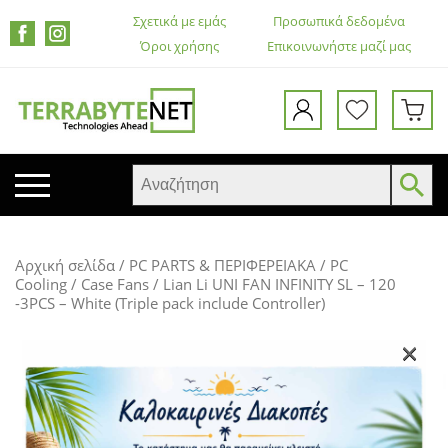
Σχετικά με εμάς
Προσωπικά δεδομένα
Όροι χρήσης
Επικοινωνήστε μαζί μας
ΚΙΝΗΤΑ ΤΗΛΕΦΩΝΑ
Αρχική σελίδα
/
PC PARTS & ΠΕΡΙΦΕΡΕΙΑΚΑ
/
PC
TABLETS
Cooling
/
Case Fans
/ Lian Li UNI FAN INFINITY SL – 120
-3PCS – White (Triple pack include Controller)
HEADSETS & ΗΧΕΊΑ
ΟΘΌΝΕΣ
×
ΕΚΤΥΠΩΤΈΣ – ΠΟΛΥΜΗΧΑΝΉΜΑΤΑ
WEB CAMERA
ΚΟΥΤΙΆ ΥΠΟΛΟΓΙΣΤΏΝ