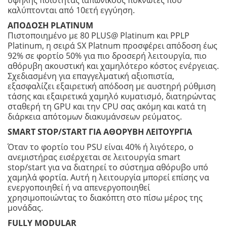
καλύπτονται από 10ετή εγγύηση.
ΑΠΟΔΟΣΗ PLATINUM
Πιστοποιημένο με 80 PLUS@ Platinum και PPLP
Platinum, η σειρά SX Platnum προσφέρει απόδοση έως
92% σε φορτίο 50% για πιο δροσερή λειτουργία, πιο
αθόρυβη ακουστική και χαμηλότερο κόστος ενέργειας.
Σχεδιασμένη για επαγγελματική αξιοπιστία,
εξασφαλίζει εξαιρετική απόδοση με αυστηρή ρύθμιση
τάσης και εξαιρετικά χαμηλό κυματισμό, διατηρώντας
σταθερή τη GPU και την CPU σας ακόμη και κατά τη
διάρκεια απότομων διακυμάνσεων ρεύματος.
SMART STOP/START ΓΙΑ ΑΘΟΡΥΒΗ ΛΕΙΤΟΥΡΓΙΑ
Όταν το φορτίο του PSU είναι 40% ή λιγότερο, ο
ανεμιστήρας εισέρχεται σε λειτουργία smart
stop/start για να διατηρεί το σύστημα αθόρυβο υπό
χαμηλά φορτία. Αυτή η λειτουργία μπορεί επίσης να
ενεργοποιηθεί ή να απενεργοποιηθεί
χρησιμοποιώντας το διακόπτη στο πίσω μέρος της
μονάδας.
FULLY MODULAR