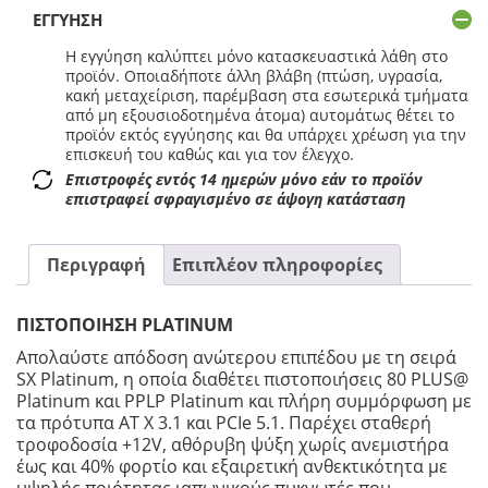
ΕΓΓΎΗΣΗ
Η εγγύηση καλύπτει μόνο κατασκευαστικά λάθη στο
προϊόν. Οποιαδήποτε άλλη βλάβη (πτώση, υγρασία,
κακή μεταχείριση, παρέμβαση στα εσωτερικά τμήματα
από μη εξουσιοδοτημένα άτομα) αυτομάτως θέτει το
προϊόν εκτός εγγύησης και θα υπάρχει χρέωση για την
επισκευή του καθώς και για τον έλεγχο.
Επιστροφές εντός 14 ημερών μόνο εάν το προϊόν
επιστραφεί σφραγισμένο σε άψογη κατάσταση
Περιγραφή
Επιπλέον πληροφορίες
ΠΙΣΤΟΠΟΙΗΣΗ PLATINUM
Απολαύστε απόδοση ανώτερου επιπέδου με τη σειρά
SX Platinum, η οποία διαθέτει πιστοποιήσεις 80 PLUS@
Platinum και PPLP Platinum και πλήρη συμμόρφωση με
τα πρότυπα AT X 3.1 και PCIe 5.1. Παρέχει σταθερή
τροφοδοσία +12V, αθόρυβη ψύξη χωρίς ανεμιστήρα
έως και 40% φορτίο και εξαιρετική ανθεκτικότητα με
υψηλής ποιότητας ιαπωνικούς πυκνωτές που