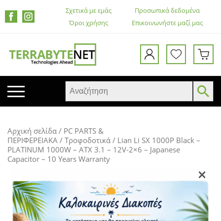
Σχετικά με εμάς
Προσωπικά δεδομένα
Όροι χρήσης
Επικοινωνήστε μαζί μας
ΚΙΝΗΤΑ ΤΗΛΕΦΩΝΑ
Αρχική σελίδα
/
PC PARTS &
TABLETS
ΠΕΡΙΦΕΡΕΙΑΚΑ
/
Τροφοδοτικά
/ Lian Li SX 1000P Black –
PLATINUM 1000W – ATX 3.1 – 12V-2×6 – Japanese
HEADSETS & ΗΧΕΊΑ
Capacitor – 10 Years Warranty
ΟΘΌΝΕΣ
×
ΕΚΤΥΠΩΤΈΣ – ΠΟΛΥΜΗΧΑΝΉΜΑΤΑ
WEB CAMERA
ΚΟΥΤΙΆ ΥΠΟΛΟΓΙΣΤΏΝ