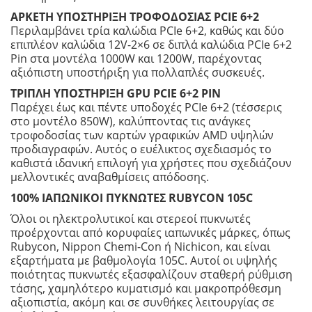
ΑΡΚΕΤΗ ΥΠΟΣΤΗΡΙΞΗ ΤΡΟΦΟΔΟΣΙΑΣ PCIE 6+2
Περιλαμβάνει τρία καλώδια PCIe 6+2, καθώς και δύο
επιπλέον καλώδια 12V-2×6 σε διπλά καλώδια PCIe 6+2
Pin στα μοντέλα 1000W και 1200W, παρέχοντας
αξιόπιστη υποστήριξη για πολλαπλές συσκευές.
ΤΡΙΠΛΗ ΥΠΟΣΤΗΡΙΞΗ GPU PCIE 6+2 PIN
Παρέχει έως και πέντε υποδοχές PCIe 6+2 (τέσσερις
στο μοντέλο 850W), καλύπτοντας τις ανάγκες
τροφοδοσίας των καρτών γραφικών AMD υψηλών
προδιαγραφών. Αυτός ο ευέλικτος σχεδιασμός το
καθιστά ιδανική επιλογή για χρήστες που σχεδιάζουν
μελλοντικές αναβαθμίσεις απόδοσης.
100% ΙΑΠΩΝΙΚΟΙ ΠΥΚΝΩΤΕΣ RUBYCON 105C
Όλοι οι ηλεκτρολυτικοί και στερεοί πυκνωτές
προέρχονται από κορυφαίες ιαπωνικές μάρκες, όπως
Rubycon, Nippon Chemi-Con ή Nichicon, και είναι
εξαρτήματα με βαθμολογία 105C. Αυτοί οι υψηλής
ποιότητας πυκνωτές εξασφαλίζουν σταθερή ρύθμιση
τάσης, χαμηλότερο κυματισμό και μακροπρόθεσμη
αξιοπιστία, ακόμη και σε συνθήκες λειτουργίας σε