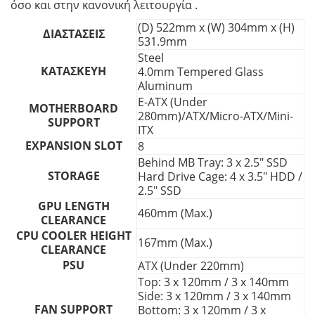
όσο και στην κανονική λειτουργία .
(D) 522mm x (W) 304mm x (H)
ΔΙΑΣΤΑΣΕΙΣ
531.9mm
Steel
ΚΑΤΑΣΚΕΥΗ
4.0mm Tempered Glass
Aluminum
E-ATX (Under
MOTHERBOARD
280mm)/ATX/Micro-ATX/Mini-
SUPPORT
ITX
EXPANSION SLOT
8
Behind MB Tray: 3 x 2.5″ SSD
STORAGE
Hard Drive Cage: 4 x 3.5″ HDD /
2.5″ SSD
GPU LENGTH
460mm (Max.)
CLEARANCE
CPU COOLER HEIGHT
167mm (Max.)
CLEARANCE
PSU
ATX (Under 220mm)
Top: 3 x 120mm / 3 x 140mm
Side: 3 x 120mm / 3 x 140mm
FAN SUPPORT
Bottom: 3 x 120mm / 3 x