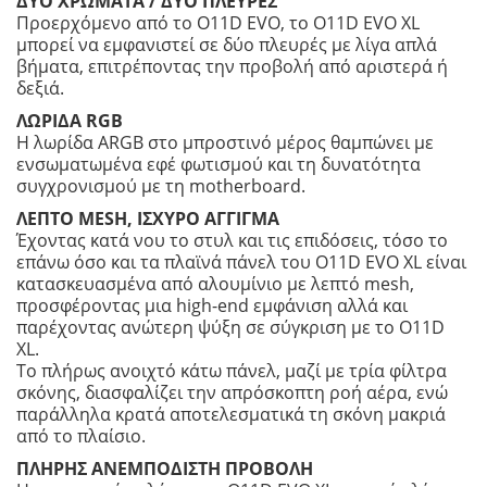
ΔΥΟ ΧΡΩΜΑΤΑ / ΔΥΟ ΠΛΕΥΡΕΣ
Προερχόμενο από το O11D EVO, το O11D EVO XL
μπορεί να εμφανιστεί σε δύο πλευρές με λίγα απλά
βήματα, επιτρέποντας την προβολή από αριστερά ή
δεξιά.
ΛΩΡΙΔΑ RGB
Η λωρίδα ARGB στο μπροστινό μέρος θαμπώνει με
ενσωματωμένα εφέ φωτισμού και τη δυνατότητα
συγχρονισμού με τη motherboard.
ΛΕΠΤΟ MESH, ΙΣΧΥΡΟ ΑΓΓΙΓΜΑ
Έχοντας κατά νου το στυλ και τις επιδόσεις, τόσο το
επάνω όσο και τα πλαϊνά πάνελ του O11D EVO XL είναι
κατασκευασμένα από αλουμίνιο με λεπτό mesh,
προσφέροντας μια high-end εμφάνιση αλλά και
παρέχοντας ανώτερη ψύξη σε σύγκριση με το O11D
XL.
Το πλήρως ανοιχτό κάτω πάνελ, μαζί με τρία φίλτρα
σκόνης, διασφαλίζει την απρόσκοπτη ροή αέρα, ενώ
παράλληλα κρατά αποτελεσματικά τη σκόνη μακριά
από το πλαίσιο.
ΠΛΗΡΗΣ ΑΝΕΜΠΟΔΙΣΤΗ ΠΡΟΒΟΛΗ