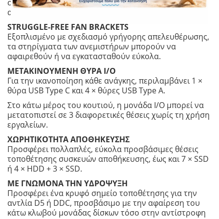
σχεδιασμένο για εύκολη ρύθμιση ύψους για την
αποτελεσματική υποστήριξη βαριών GPU.
STRUGGLE-FREE FAN BRACKETS
Εξοπλισμένο με σχεδιασμό γρήγορης απελευθέρωσης,
τα στηρίγματα των ανεμιστήρων μπορούν να
αφαιρεθούν ή να εγκατασταθούν εύκολα.
ΜΕΤΑΚΙΝΟYΜΕΝΗ ΘYΡΑ I/O
Για την ικανοποίηση κάθε ανάγκης, περιλαμβάνει 1 ×
θύρα USB Type C και 4 × θύρες USB Type A.
Στο κάτω μέρος του κουτιού, η μονάδα I/O μπορεί να
μετατοπιστεί σε 3 διαφορετικές θέσεις χωρίς τη χρήση
εργαλείων.
ΧΩΡΗΤΙΚΟΤΗΤΑ ΑΠΟΘΗΚΕΥΣΗΣ
Προσφέρει πολλαπλές, εύκολα προσβάσιμες θέσεις
τοποθέτησης συσκευών αποθήκευσης, έως και 7 × SSD
ή 4 × HDD + 3 × SSD.
ΜΕ ΓΝΩΜΟΝΑ ΤΗΝ ΥΔΡΟΨΥΞΗ
Προσφέρει ένα κρυφό σημείο τοποθέτησης για την
αντλία D5 ή DDC, προσβάσιμο με την αφαίρεση του
κάτω κλωβού μονάδας δίσκων τόσο στην αντίστροφη