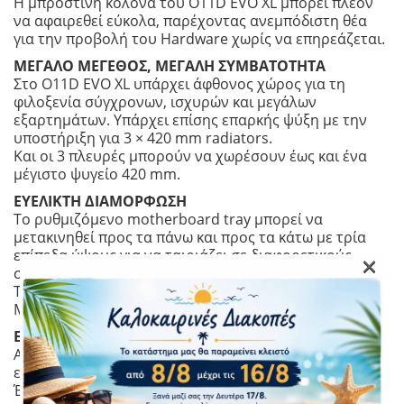
Η μπροστινή κολόνα του O11D EVO XL μπορεί πλέον
να αφαιρεθεί εύκολα, παρέχοντας ανεμπόδιστη θέα
για την προβολή του Hardware χωρίς να επηρεάζεται.
ΜΕΓΑΛΟ ΜΕΓΕΘΟΣ, ΜΕΓΑΛΗ ΣΥΜΒΑΤΟΤΗΤΑ
Στο O11D EVO XL υπάρχει άφθονος χώρος για τη
φιλοξενία σύγχρονων, ισχυρών και μεγάλων
εξαρτημάτων. Υπάρχει επίσης επαρκής ψύξη με την
υποστήριξη για 3 × 420 mm radiators.
Και οι 3 πλευρές μπορούν να χωρέσουν έως και ένα
μέγιστο ψυγείο 420 mm.
ΕΥΕΛΙΚΤΗ ΔΙΑΜΟΡΦΩΣΗ
Το ρυθμιζόμενο motherboard tray μπορεί να
μετακινηθεί προς τα πάνω και προς τα κάτω με τρία
επίπεδα ύψους για να ταιριάζει σε διαφορετικούς
×
συνδυασμούς ανεμιστήρων και radiators.
Το Motherboard Tray υποστηρίζει στο μέγιστο E-ATX
Motherboard (πλάτος 280mm).
ΕΓΚΑΤΑΣΤΑΣΗ ΧΩΡΙΣ ΕΡΓΑΛΕΙΑ
Ασφαλίστε εύκολα την κάρτα γραφικών, χωρίς
εργαλεία.
Έρχεται επίσης με το νέο βραχίονα anti-sag, (GB-003)