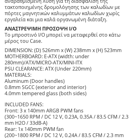
αναβαθμισμένη λύση για τη διασφάλιση της
τακτοποιημένης δρομολόγησης των καλωδίων με
πόρτες μαγνητικών καλυμμάτων καλωδίων χωρίς
εργαλεία και μια καλά οργανωμένη διάταξη.
ΑΝΑΣΤΡΕΨΙΜΗ ΠΡΟΣΟΨΗ I/O
Το μπροστινό I/O μπορεί να μεταφερθεί στο κάτω
μέρος του Case.
DIMENSION: (D) 526mm x (W) 238mm x (H) 523mm
MOTHERBOARD: E-ATX (width: under
280mm)/ATX/MICRO-ATX/MINI-ITX
PSU CLEARANCE: ATX (Under 220mm)
MATERIALS:
Aluminum (Door handles)
0.8mm SGCC (exterior and interior)
4.0mm tempered glass (both sides)
INCLUDED FANS:
Front: 3 x 140mm ARGB PWM fans
(300~1650 RPM / DC 12 V, 0.23A, 0.35A / 83.5 CFM / 2.3
mm H2O / 33dB-A)
Rear: 1x 140mm PWM fan
(200~1800 RPM / DC 12 V, 0.24A / 83.5 CFM / 2.3 mm