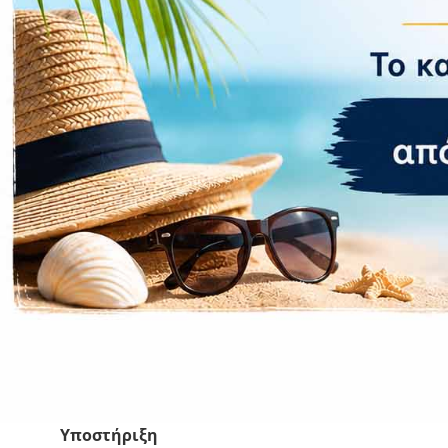
CASE FANS
LIQUID COOLERS
CPU COOLERS
ΕΙΚΟΝΑ-ΗΧΟΣ
ACCESSORIES
GAMING
ΟΙΚΙΑΚΕΣ ΣΥΣΚΕΥΕΣ
ΠΡΟΣΩΠΙΚΗ ΦΡΟΝΤΙΔΑ
Περιγραφή
Επιπλέον πληροφορίες
Το ARGB Device Cable Kit σας επιτρέπει να ελέγχε
5 τύπους καλωδίων, 2 από το καθένα, το ARGB Devic
Υποστήριξη