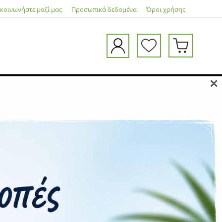
ικοινωνήστε μαζί μας
Προσωπικά δεδομένα
Όροι χρήσης
×
vice Cable kits
ΜΕΤΑΦΟΡΙΚΆ
ΓΙΑ ΌΛΗ ΤΗΝ ΕΛΛΆΔΑ
ΠΛΗΡΩΜΉ
ΕΓΓΎΗΣΗ
Η εγγύηση καλύπτει μόνο κατασκευαστικά