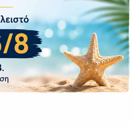
λάθη στο προϊόν. Οποιαδήποτε άλλη βλάβη
(πτώση, υγρασία, κακή μεταχείριση,
παρέμβαση στα εσωτερικά τμήματα από μη
εξουσιοδοτημένα άτομα) αυτομάτως θέτει το
προϊόν εκτός εγγύησης και θα υπάρχει
χρέωση για την επισκευή του καθώς και για
τον έλεγχο.
Επιστροφές εντός 14 ημερών μόνο εάν το
προϊόν επιστραφεί σφραγισμένο σε άψογη
κατάσταση
Hub είτε μέσω συγχρονισμού με τη Motherboard. Με
ν που απαιτούνται για ένα εξαιρετικό Build.