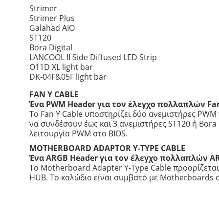
Strimer
Strimer Plus
Galahad AIO
ST120
Bora Digital
LANCOOL II Side Diffused LED Strip
O11D XL light bar
DK-04F&05F light bar
FAN Y CABLE
Ένα PWM Header για τον έλεγχο πολλαπλών Fa
Το Fan Y Cable υποστηρίζει δύο ανεμιστήρες PWM 
να συνδέσουν έως και 3 ανεμιστήρες ST120 ή Bora 
λειτουργία PWM στο BIOS.
MOTHERBOARD ADAPTOR Y-TYPE CABLE
Ένα ARGB Header για τον έλεγχο πολλαπλών 
Το Motherboard Adapter Y-Type Cable προορίζετα
HUB. Το καλώδιο είναι συμβατό με Motherboards α