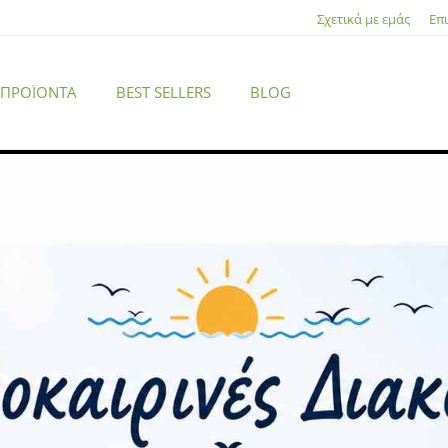
Σχετικά με εμάς
Επ
 ΠΡΟΪΌΝΤΑ
BEST SELLERS
BLOG
ing
/ Lian Li ARGB Device Cable kit PC Case Accessory – ARGB De
ACCESSORIES
Lian Li ARGB Device Cable kit PC
Case Accessory – ARGB Device
Cable kits
Κωδικός προϊόντος: 4718466009760