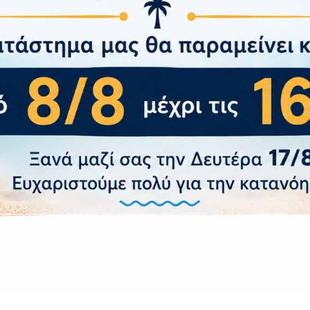
8,40
€
Add to wishlist
τε περισσότερα προϊόντα LIAN LI ARGB είτε μέσω του Uni 
e Cable Kit είναι η λύση για τη σύνδεση όλων των συσκευώ