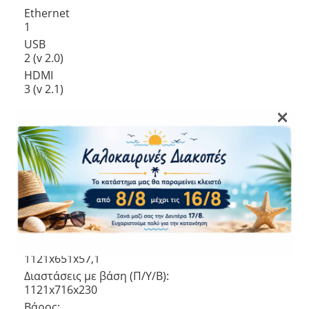
Ethernet
1
USB
2 (v 2.0)
HDMI
3 (v 2.1)
×
Ασύρματες Συνδέσεις
Wi-Fi
Ναι
Miracas
Όχι (v 5.0)
Bluetooth
Ναι (v 5.0)
Διαστάσεις χωρίς βάση (ΠxΒxΥ):
1121x651x57,1
Διαστάσεις με βάση (Π/Υ/Β):
1121x716x230
Βάρος: