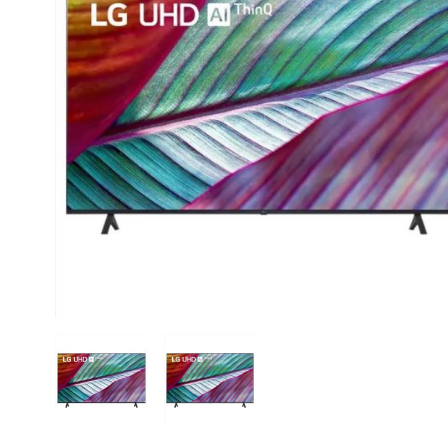
CASE FANS
LIQUID COOLERS
CPU COOLERS
ΕΙΚΟΝΑ-ΗΧΟΣ
ACCESSORIES
GAMING
ΟΙΚΙΑΚΕΣ ΣΥΣΚΕΥΕΣ
ΠΡΟΣΩΠΙΚΗ ΦΡΟΝΤΙΔΑ