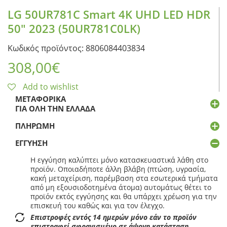
LG 50UR781C Smart 4K UHD LED HDR
50″ 2023 (50UR781C0LK)
Κωδικός προϊόντος: 8806084403834
308,00
€
Add to wishlist
ΜΕΤΑΦΟΡΙΚΆ
ΓΙΑ ΌΛΗ ΤΗΝ ΕΛΛΆΔΑ
ΠΛΗΡΩΜΉ
ΕΓΓΎΗΣΗ
Η εγγύηση καλύπτει μόνο κατασκευαστικά λάθη στο
προϊόν. Οποιαδήποτε άλλη βλάβη (πτώση, υγρασία,
κακή μεταχείριση, παρέμβαση στα εσωτερικά τμήματα
από μη εξουσιοδοτημένα άτομα) αυτομάτως θέτει το
προϊόν εκτός εγγύησης και θα υπάρχει χρέωση για την
επισκευή του καθώς και για τον έλεγχο.
Επιστροφές εντός 14 ημερών μόνο εάν το προϊόν
επιστραφεί σφραγισμένο σε άψογη κατάσταση