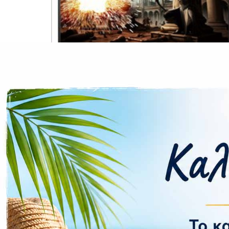
CASE FANS
LIQUID COOLERS
CPU COOLERS
ΕΙΚΟΝΑ-ΗΧΟΣ
ACCESSORIES
GAMING
ΟΙΚΙΑΚΕΣ ΣΥΣΚΕΥΕΣ
ΠΡΟΣΩΠΙΚΗ ΦΡΟΝΤΙΔΑ
Επιπλέον πληροφορίες