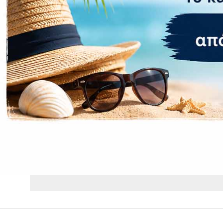
Βάρος
12,2 kg
Brand
LG