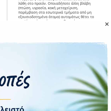
λάθη στο προϊόν. Οποιαδήποτε άλλη βλάβη
(πτώση, υγρασία, κακή μεταχείριση,
παρέμβαση στα εσωτερικά τμήματα από μη
εξουσιοδοτημένα άτομα) αυτομάτως θέτει το
×
προϊόν εκτός εγγύησης και θα υπάρχει
χρέωση για την επισκευή του καθώς και για
τον έλεγχο.
Επιστροφές εντός 14 ημερών μόνο εάν το
προϊόν επιστραφεί σφραγισμένο σε άψογη
κατάσταση