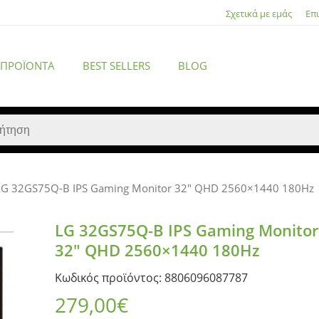
Σχετικά με εμάς
Επ
 ΠΡΟΪΌΝΤΑ
BEST SELLERS
BLOG
LG 32GS75Q-B IPS Gaming Monitor 32″ QHD 2560×1440 180Hz
ACCESSORIES
LG 32GS75Q-B IPS Gaming Monitor
32″ QHD 2560×1440 180Hz
Κωδικός προϊόντος: 8806096087787
279,00
€