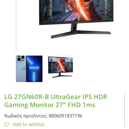
CASE FANS
LIQUID COOLERS
CPU COOLERS
ΕΙΚΟΝΑ-ΗΧΟΣ
ACCESSORIES
GAMING
ΟΙΚΙΑΚΕΣ ΣΥΣΚΕΥΕΣ
ΠΡΟΣΩΠΙΚΗ ΦΡΟΝΤΙΔΑ
LG 27GN60R-B UltraGear IPS HDR
Gaming Monitor 27″ FHD 1ms
Κωδικός προϊόντος: 8806091837196
Add to wishlist