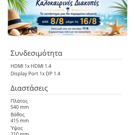
Ρυθμός Ανανέωσης
144 Hz
Aspect ratio
16:9
Ηχεία
Όχι
Συνδεσιμότητα
HDMI 1x HDMI 1.4
Display Port 1x DP 1.4
Διαστάσεις
Πλάτος
540 mm
Βάθος
415 mm
Ύψος
210 mm