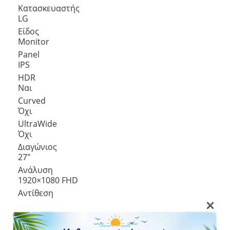
Κατασκευαστής
LG
Είδος
Monitor
Panel
IPS
HDR
Ναι
Curved
Όχι
UltraWide
Όχι
Διαγώνιος
27″
Ανάλυση
1920×1080 FHD
Αντίθεση
×
1000:1
Χρόνος Απόκρισης
1 ms GtG