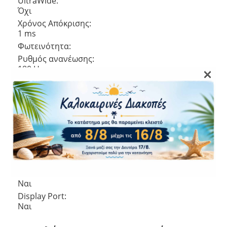
UltraWide:
Όχι
Χρόνος Απόκρισης:
1 ms
Φωτεινότητα:
Ρυθμός ανανέωσης:
180 Hz
×
Αντίθεση εικόνας:
1000 :1
Aspect ratio:
16:9
Γωνία θέασης:
Θύρες
HDMI:
Ναι
Display Port:
Ναι