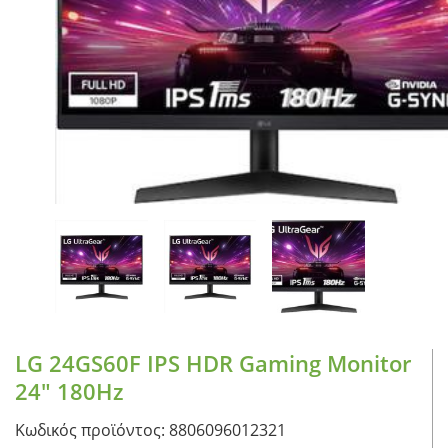
CASE FANS
LIQUID COOLERS
CPU COOLERS
ΕΙΚΟΝΑ-ΗΧΟΣ
ACCESSORIES
GAMING
ΟΙΚΙΑΚΕΣ ΣΥΣΚΕΥΕΣ
ΠΡΟΣΩΠΙΚΗ ΦΡΟΝΤΙΔΑ
LG 24GS60F IPS HDR Gaming Monitor
24″ 180Hz
Κωδικός προϊόντος: 8806096012321