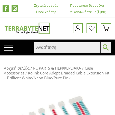
Σχετικά με εμάς
Προσωπικά δεδομένα
Όροι χρήσης
Επικοινωνήστε μαζί μας
ΚΙΝΗΤΑ ΤΗΛΕΦΩΝΑ
Αρχική σελίδα
/
PC PARTS & ΠΕΡΙΦΕΡΕΙΑΚΑ
/
Case
TABLETS
Accessories
/ Kolink Core Adept Braided Cable Extension Kit
– Brilliant White/Neon Blue/Pure Pink
HEADSETS & ΗΧΕΊΑ
ΟΘΌΝΕΣ
ΕΚΤΥΠΩΤΈΣ – ΠΟΛΥΜΗΧΑΝΉΜΑΤΑ
WEB CAMERA
ΚΟΥΤΙΆ ΥΠΟΛΟΓΙΣΤΏΝ