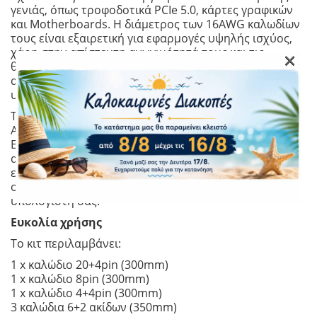
γενιάς, όπως τροφοδοτικά PCIe 5.0, κάρτες γραφικών
και Motherboards. Η διάμετρος των 16AWG καλωδίων
τους είναι εξαιρετική για εφαρμογές υψηλής ισχύος,
χάρη στην απίστευτη αγωγιμότητά τους και τις
×
θερμοανθεκτικές τους ιδιότητες. Επιπλέον, οι αρχές
αυτές ισχύουν για τις υπάρχουσες κάρτες γραφικών
υψηλής απόδοσης.
Τα καλώδια έχουν καλυφθεί με πλεξούδα από PET.
Αυτό προσδίδει στο Kolink Core Adept Braided Cable
Extension Kit ένα καθαρό φινίρισμα και εξαλείφει την
ανάγκη για θερμοσυρρίκνωση. Επιπλέον, είναι ένα
εξαιρετικά ανθεκτικό και εύκαμπτο υλικό που λυγίζει
ομαλά για να προσαρμόζεται στις ανάγκες του
υπολογιστή σας.
Ευκολία χρήσης
Το κιτ περιλαμβάνει:
1 x καλώδιο 20+4pin (300mm)
1 x καλώδιο 8pin (300mm)
1 x καλώδιο 4+4pin (300mm)
3 καλώδια 6+2 ακίδων (350mm)