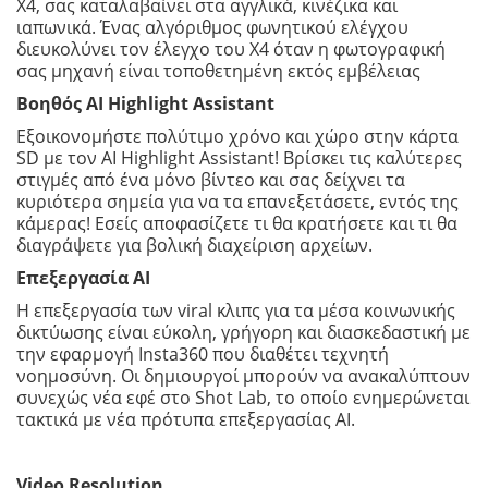
X4, σας καταλαβαίνει στα αγγλικά, κινέζικα και
ιαπωνικά. Ένας αλγόριθμος φωνητικού ελέγχου
διευκολύνει τον έλεγχο του X4 όταν η φωτογραφική
σας μηχανή είναι τοποθετημένη εκτός εμβέλειας
Βοηθός
AI
Highlight
Assistant
Εξοικονομήστε πολύτιμο χρόνο και χώρο στην κάρτα
SD με τον AI Highlight Assistant! Βρίσκει τις καλύτερες
στιγμές από ένα μόνο βίντεο και σας δείχνει τα
κυριότερα σημεία για να τα επανεξετάσετε, εντός της
κάμερας! Εσείς αποφασίζετε τι θα κρατήσετε και τι θα
διαγράψετε για βολική διαχείριση αρχείων.
Επεξεργασία AI
Η επεξεργασία των viral κλιπς για τα μέσα κοινωνικής
δικτύωσης είναι εύκολη, γρήγορη και διασκεδαστική με
την εφαρμογή Insta360 που διαθέτει τεχνητή
νοημοσύνη. Οι δημιουργοί μπορούν να ανακαλύπτουν
συνεχώς νέα εφέ στο Shot Lab, το οποίο ενημερώνεται
τακτικά με νέα πρότυπα επεξεργασίας AI.
Video Resolution