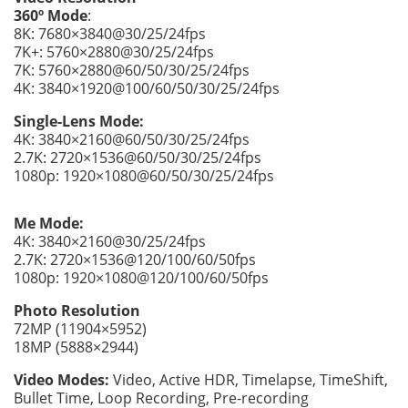
360º Mode
:
8K: 7680×3840@30/25/24fps
7K+: 5760×2880@30/25/24fps
7K: 5760×2880@60/50/30/25/24fps
4K: 3840×1920@100/60/50/30/25/24fps
Single-Lens Mode:
4K: 3840×2160@60/50/30/25/24fps
2.7K: 2720×1536@60/50/30/25/24fps
1080p: 1920×1080@60/50/30/25/24fps
Me Mode:
4K: 3840×2160@30/25/24fps
2.7K: 2720×1536@120/100/60/50fps
1080p: 1920×1080@120/100/60/50fps
Photo Resolution
72MP (11904×5952)
18MP (5888×2944)
Video Modes:
Video, Active HDR, Timelapse, TimeShift,
Bullet Time, Loop Recording, Pre-recording