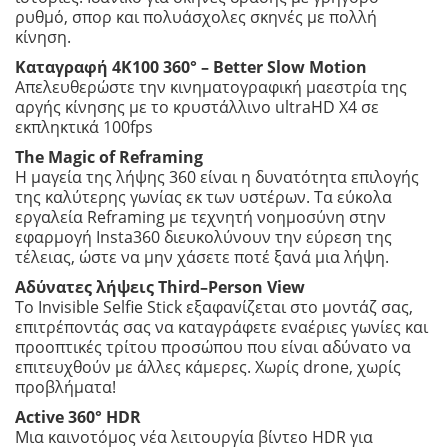
ρυθμό, σπορ και πολυάσχολες σκηνές με πολλή
κίνηση.
Καταγραφή 4K100 360° –
Better
Slow
Motion
Απελευθερώστε την κινηματογραφική μαεστρία της
αργής κίνησης με το κρυστάλλινο ultraHD X4 σε
εκπληκτικά 100fps
The Magic of Reframing
Η μαγεία της λήψης 360 είναι η δυνατότητα επιλογής
της καλύτερης γωνίας εκ των υστέρων. Τα εύκολα
εργαλεία Reframing με τεχνητή νοημοσύνη στην
εφαρμογή Insta360 διευκολύνουν την εύρεση της
τέλειας, ώστε να μην χάσετε ποτέ ξανά μια λήψη.
Αδύνατες λήψεις
Third
–
Person
View
Το Invisible Selfie Stick εξαφανίζεται στο μοντάζ σας,
επιτρέποντάς σας να καταγράφετε εναέριες γωνίες και
προοπτικές τρίτου προσώπου που είναι αδύνατο να
επιτευχθούν με άλλες κάμερες. Χωρίς drone, χωρίς
προβλήματα!
Active
360° HDR
Μια καινοτόμος νέα λειτουργία βίντεο HDR για