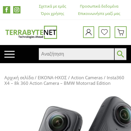
Σχετικά με εμάς
Προσωπικά δεδομένα
Όροι χρήσης
Επικοινωνήστε μαζί μας
ΚΙΝΗΤΑ ΤΗΛΕΦΩΝΑ
Αρχική σελίδα
/
ΕΙΚΟΝΑ-ΗΧΟΣ
/
Action Cameras
/ Insta360
TABLETS
X4 – 8k 360 Action Camera – BMW Motorrad Edition
HEADSETS & ΗΧΕΊΑ
ΟΘΌΝΕΣ
ΕΚΤΥΠΩΤΈΣ – ΠΟΛΥΜΗΧΑΝΉΜΑΤΑ
WEB CAMERA
ΚΟΥΤΙΆ ΥΠΟΛΟΓΙΣΤΏΝ