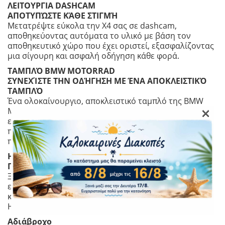
ΛΕΙΤΟΥΡΓΙΑ DASHCAM
ΑΠΟΤΥΠΏΣΤΕ ΚΆΘΕ ΣΤΙΓΜΉ
Μετατρέψτε εύκολα την X4 σας σε dashcam,
αποθηκεύοντας αυτόματα το υλικό με βάση τον
αποθηκευτικό χώρο που έχει οριστεί, εξασφαλίζοντας
μια σίγουρη και ασφαλή οδήγηση κάθε φορά.
ΤΑΜΠΛΌ BMW MOTORRAD
ΣΥΝΕΧΊΣΤΕ ΤΗΝ ΟΔΉΓΗΣΗ ΜΕ ΈΝΑ ΑΠΟΚΛΕΙΣΤΙΚΌ
ΤΑΜΠΛΌ
Ένα ολοκαίνουργιο, αποκλειστικό ταμπλό της BMW
×
Motorrad. Κομψή, διαισθητική σχεδίαση που
ενσωματώνει το πνεύμα της BMW Motorrad, ενώ
παράλληλα εμφανίζει δεδομένα σε πραγματικό χρόνο
πάνω στο υλικό σας.
HORIZON LOCK 360
Πάντα επίπεδο πλάνο.
Ξεκλειδώστε το επόμενο επίπεδο σταθεροποίησης
εικόνας. Είτε κάνεις αναστροφή στο αλεξίπτωτο είτε
κάνεις βόλτα με το τρενάκι του λούνα παρκ, το 360
Horizon Lock διατηρεί πάντα το βίντεό σου επίπεδο.
Αδιάβροχο