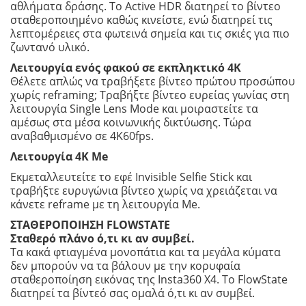
αθλήματα δράσης. Το Active HDR διατηρεί το βίντεο
σταθεροποιημένο καθώς κινείστε, ενώ διατηρεί τις
λεπτομέρειες στα φωτεινά σημεία και τις σκιές για πιο
ζωντανό υλικό.
Λειτουργία ενός φακού σε εκπληκτικό 4K
Θέλετε απλώς να τραβήξετε βίντεο πρώτου προσώπου
χωρίς reframing; Τραβήξτε βίντεο ευρείας γωνίας στη
λειτουργία Single Lens Mode και μοιραστείτε τα
αμέσως στα μέσα κοινωνικής δικτύωσης. Τώρα
αναβαθμισμένο σε 4K60fps.
Λειτουργία 4K Me
Εκμεταλλευτείτε το εφέ Invisible Selfie Stick και
τραβήξτε ευρυγώνια βίντεο χωρίς να χρειάζεται να
κάνετε reframe με τη λειτουργία Me.
ΣΤΑΘΕΡΟΠΟΙΗΣΗ FLOWSTATE
Σταθερό πλάνο ό,τι κι αν συμβεί.
Τα κακά φτιαγμένα μονοπάτια και τα μεγάλα κύματα
δεν μπορούν να τα βάλουν με την κορυφαία
σταθεροποίηση εικόνας της Insta360 X4. Το FlowState
διατηρεί τα βίντεό σας ομαλά ό,τι κι αν συμβεί.