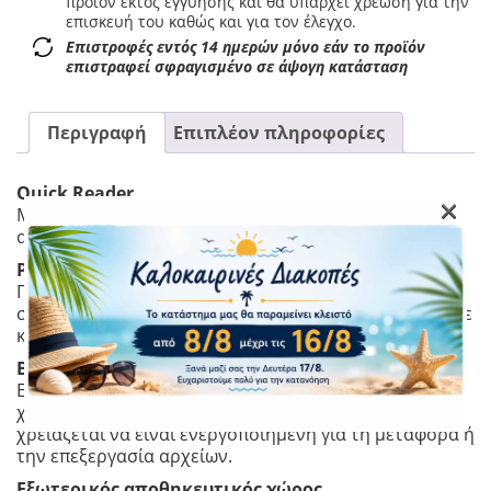
προϊόν εκτός εγγύησης και θα υπάρχει χρέωση για την
επισκευή του καθώς και για τον έλεγχο.
Επιστροφές εντός 14 ημερών μόνο εάν το προϊόν
επιστραφεί σφραγισμένο σε άψογη κατάσταση
Περιγραφή
Επιπλέον πληροφορίες
Quick Reader.
×
Μονάδα αποθήκευσης Plug-and-play. Μεταφέρετε
αρχεία χωρίς να χρειάζεται να χρησιμοποιήσετε WiFi.
Plug-and-play.
Γρήγορη και σταθερή σύνδεση, βελτιώνοντας τη
σταθερότητα και τη ροή εργασίας της επεξεργασίας σε
κινητές συσκευές.
Βολική και εξοικονόμηση ενέργειας.
Εξοικονομήστε ενέργεια με το Quick Reader. Όταν
χρησιμοποιείτε το Quick Reader, η camera δεν
χρειάζεται να είναι ενεργοποιημένη για τη μεταφορά ή
την επεξεργασία αρχείων.
Εξωτερικός αποθηκευτικός χώρος.