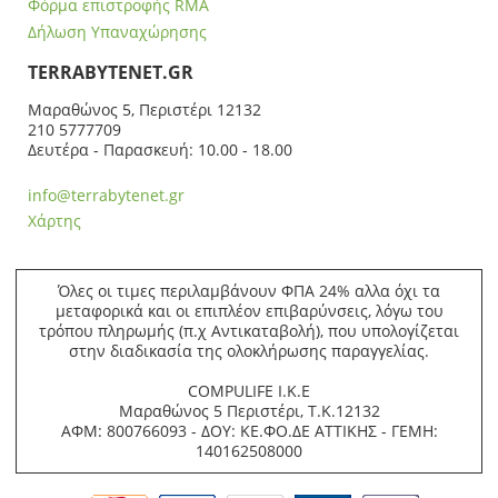
Φόρμα επιστροφής RMA
Δήλωση Υπαναχώρησης
ΤERRABYTENET.GR
Μαραθώνος 5, Περιστέρι 12132
210 5777709
Δευτέρα - Παρασκευή: 10.00 - 18.00
info@terrabytenet.gr
Χάρτης
Όλες οι τιμες περιλαμβάνουν ΦΠΑ 24% αλλα όχι τα
μεταφορικά και οι επιπλέον επιβαρύνσεις, λόγω του
τρόπου πληρωμής (π.χ Αντικαταβολή), που υπολογίζεται
στην διαδικασία της ολοκλήρωσης παραγγελίας.
COMPULIFE Ι.Κ.Ε
Μαραθώνος 5 Περιστέρι, Τ.Κ.12132
ΑΦΜ: 800766093 - ΔΟΥ: ΚΕ.ΦΟ.ΔΕ ΑΤΤΙΚΗΣ - ΓΕΜΗ:
140162508000