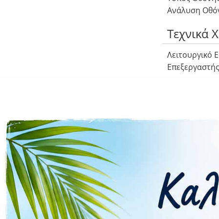
Ανάλυση Οθόνη
Τεχνικά 
Λειτουργικό E
Επεξεργαστής
Πυρήνες Επεξε
4×2.0 GHz Cor
Επέκταση Μνή
Κάμερα
Πίσω Triple 50
64 MP, f/3.5, 
13 MP, f/2.2,
Μπροστά 13 MP
Flash Ναι
Συνδεσιμ