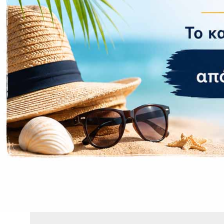
Δίκτυο 4G
WLAN Ναι
Bluetooth Ναι
Wi-Fi Hotspot
NFC Ναι
Πρόσθετ
Αφαιρούμενη
Χωρητικότητα
Ραδιόφωνο Ό
Δακτυλικό απ