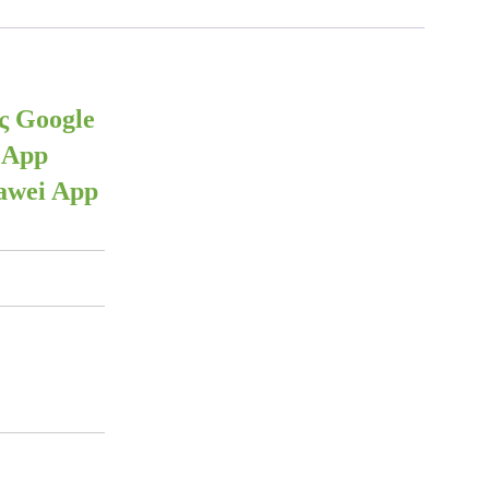
ς Google
i App
uawei App