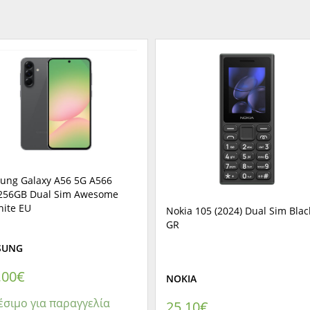
ung Galaxy A56 5G A566
256GB Dual Sim Awesome
hite EU
Nokia 105 (2024) Dual Sim Blac
GR
SUNG
,00
€
NOKIA
έσιμο για παραγγελία
25,10
€