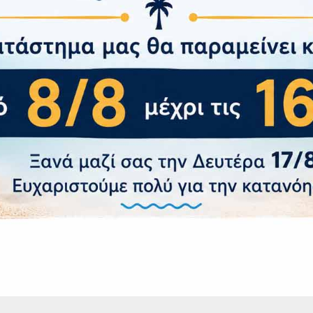
 5.2, A2DP, LE
 Ναι
α
 Μπαταρία Όχι
 Μπαταρίας 4700 mAh (Fast charging 66W, Reverse chargin
χι
οτύπωμα Ναι