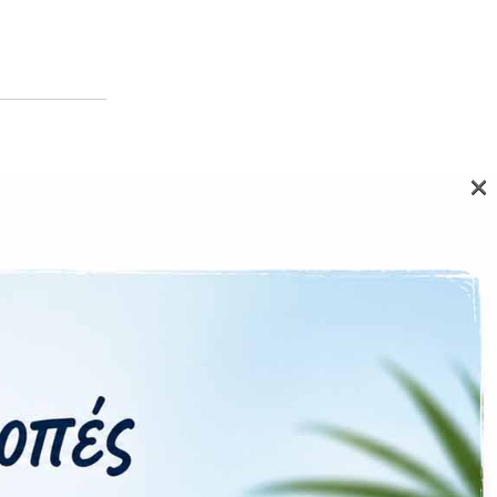
×
tex-A710 &