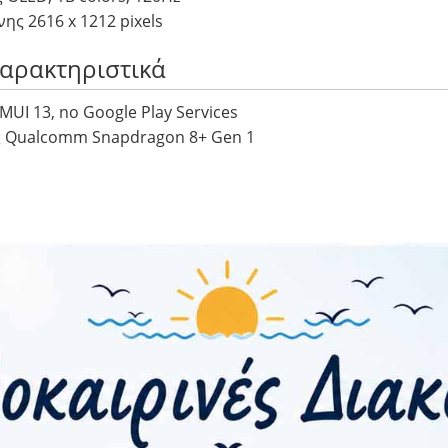
ς 2616 x 1212 pixels
Χαρακτηριστικά
MUI 13, no Google Play Services
 Qualcomm Snapdragon 8+ Gen 1
ργαστή Octa-core (1×3.19 GHz Cortex-X2 & 3×2.75 GHz Cor
tex-A510)
μης Nano Memory, up to 256GB (uses shared SIM slot)
 MP, f/1.4-f/4.0, 24mm (wide), PDAF, Laser AF, OIS
90mm (periscope telephoto), PDAF, OIS, 3.5x optical zoom
 13mm, 120˚ (ultrawide), PDAF
, f/2.4, 18mm (ultrawide)
ότητα