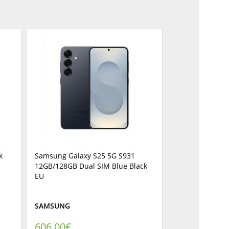
k
Samsung Galaxy S25 5G S931
12GB/128GB Dual SIM Blue Black
EU
SAMSUNG
606,00
€