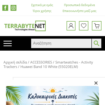
Σχετικά με εμάς
Προσωπικά δεδομένα
Όροι χρήσης
Επικοινωνήστε μαζί μας
ΚΙΝΗΤΑ ΤΗΛΕΦΩΝΑ
Αρχική σελίδα
/
ACCESSORIES
/
Smartwatches - Activity
TABLETS
Trackers
/ Huawei Band 10 White (55020ELM)
HEADSETS & ΗΧΕΊΑ
ΟΘΌΝΕΣ
×
ΕΚΤΥΠΩΤΈΣ – ΠΟΛΥΜΗΧΑΝΉΜΑΤΑ
WEB CAMERA
ΚΟΥΤΙΆ ΥΠΟΛΟΓΙΣΤΏΝ