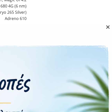
680 4G (6 nm)
yo 265 Silver)
Adreno 610
×
.4 | 2 MP, f/2.4
16 MP, f/2.5
LED Flash
1080p@30fps
5G
Direct, hotspot
| 5.1, A2DP, LE
Ναι
–