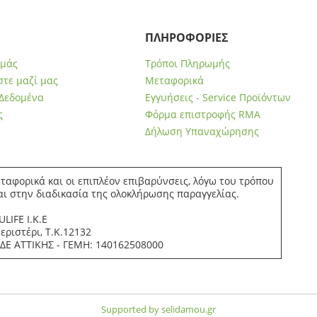
ΠΛΗΡΟΦΟΡΙΕΣ
εμάς
Τρόποι Πληρωμής
τε μαζί μας
Μεταφορικά
Δεδομένα
Εγγυήσεις - Service Προϊόντων
ς
Φόρμα επιστροφής RMA
Δήλωση Υπαναχώρησης
ταφορικά και οι επιπλέον επιβαρύνσεις, λόγω του τρόπου
αι στην διαδικασία της ολοκλήρωσης παραγγελίας.
LIFE Ι.Κ.Ε
ριστέρι, Τ.Κ.12132
.ΔΕ ΑΤΤΙΚΗΣ - ΓΕΜΗ: 140162508000
Supported by selidamou.gr