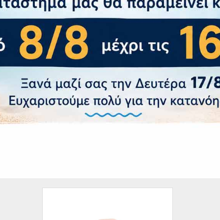
ρακτηριστικά
 Μπαταρία
α Μπαταρίας
Fast 
ποτύπωμα
Fingerprint 