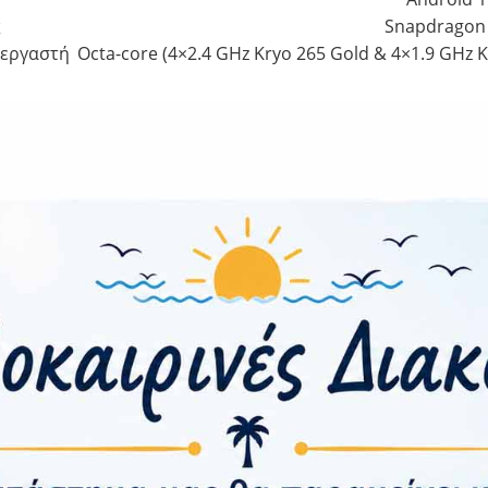
ς
Snapdragon 
ξεργαστή
Octa-core (4×2.4 GHz Kryo 265 Gold & 4×1.9 GHz Kr
48 MP, f/1.8 | 5 MP, f/2.2 | 2 MP, f/2
ότητα
Ναι | Wi-Fi 802.11 a/b/g/n/ac/6, dual-band, Wi-Fi 
Ναι 