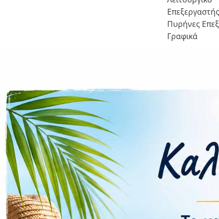
Επεξεργαστή
Πυρήνες Επε
Γραφικά
Κάμερα
Πίσω
Μπροστά
Flash
Βίντεο
Συνδεσιμ
Δίκτυο
WiFi
Bluetooth
GPS
NFC