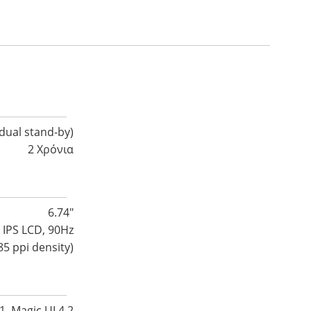
dual stand-by)
2 Χρόνια
6.74″
IPS LCD, 90Hz
85 ppi density)
1, Magic UI 4.2