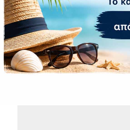
Λοιπά χα
Αφαιρούμενη
Χωρητικότητ
Φόρτιση
Ραδιόφωνο
Δακτυλικό α
ΣΧΕΤΙΚΆ ΠΡΟΪΌΝΤΑ