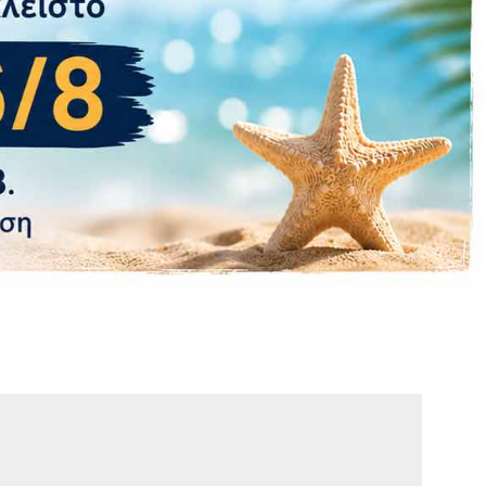
Όχι
LiPo 5000 mAh
charging 22.5W
Όχι
(side-mounted)