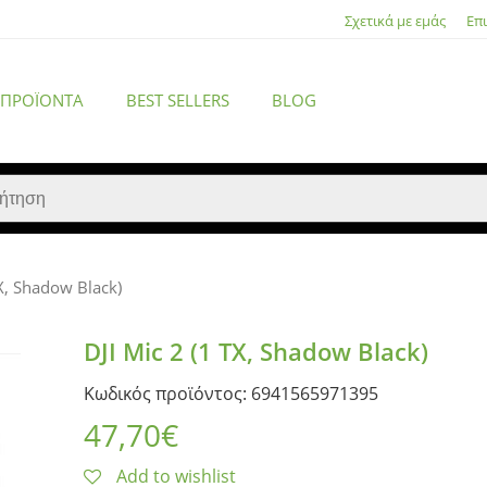
Σχετικά με εμάς
Επ
 ΠΡΟΪΌΝΤΑ
BEST SELLERS
BLOG
TX, Shadow Black)
ACCESSORIES
DJI Mic 2 (1 TX, Shadow Black)
Κωδικός προϊόντος: 6941565971395
47,70
€
Add to wishlist