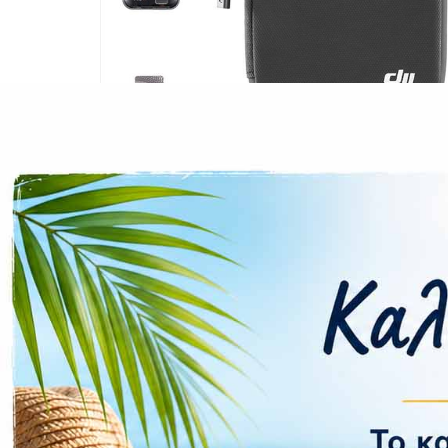
CASE FANS
LIQUID COOLERS
CPU COOLERS
ΕΙΚΟΝΑ-ΗΧΟΣ
ACCESSORIES
GAMING
ΟΙΚΙΑΚΕΣ ΣΥΣΚΕΥΕΣ
ΠΡΟΣΩΠΙΚΗ ΦΡΟΝΤΙΔΑ
Επιπλέον πληροφορίες