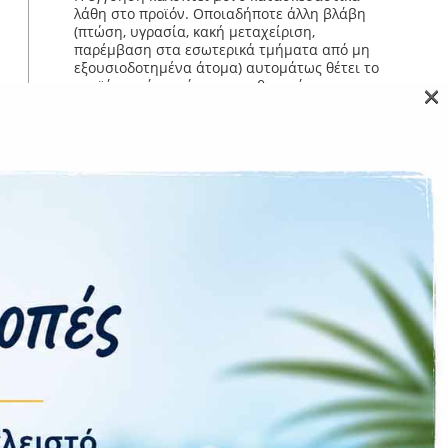
λάθη στο προϊόν. Οποιαδήποτε άλλη βλάβη
(πτώση, υγρασία, κακή μεταχείριση,
παρέμβαση στα εσωτερικά τμήματα από μη
εξουσιοδοτημένα άτομα) αυτομάτως θέτει το
×
προϊόν εκτός εγγύησης και θα υπάρχει
χρέωση για την επισκευή του καθώς και για
τον έλεγχο.
Επιστροφές εντός 14 ημερών μόνο εάν το
προϊόν επιστραφεί σφραγισμένο σε άψογη
κατάσταση