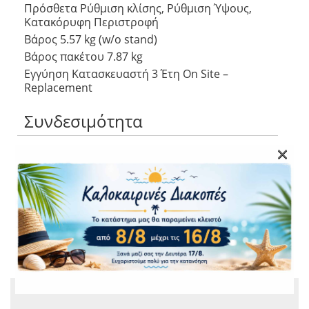
Πρόσθετα Ρύθμιση κλίσης, Ρύθμιση Ύψους,
Κατακόρυφη Περιστροφή
Βάρος 5.57 kg (w/o stand)
Βάρος πακέτου 7.87 kg
Εγγύηση Κατασκευαστή 3 Έτη On Site –
Replacement
Συνδεσιμότητα
×
HDMI x 1 1.4
DisplayPort x 1 1.2
USB x 5 USB 3.2 Gen1 Downstream (1 x power up
to 10W)