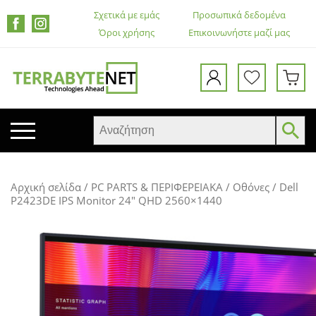
Σχετικά με εμάς
Προσωπικά δεδομένα
Όροι χρήσης
Επικοινωνήστε μαζί μας
ΚΙΝΗΤΑ ΤΗΛΕΦΩΝΑ
Αρχική σελίδα
/
PC PARTS & ΠΕΡΙΦΕΡΕΙΑΚΑ
/
Οθόνες
/ Dell
TABLETS
P2423DE IPS Monitor 24″ QHD 2560×1440
HEADSETS & ΗΧΕΊΑ
ΟΘΌΝΕΣ
ΕΚΤΥΠΩΤΈΣ – ΠΟΛΥΜΗΧΑΝΉΜΑΤΑ
WEB CAMERA
ΚΟΥΤΙΆ ΥΠΟΛΟΓΙΣΤΏΝ