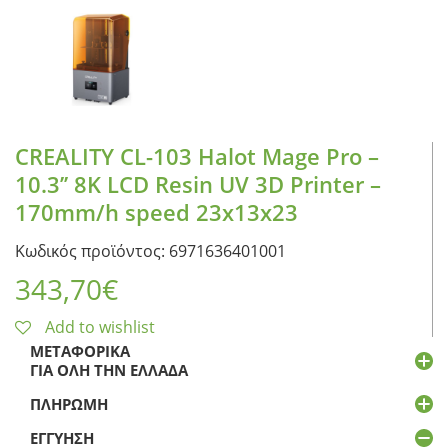
CREALITY CL-103 Halot Mage Pro –
10.3’’ 8K LCD Resin UV 3D Printer –
170mm/h speed 23x13x23
Κωδικός προϊόντος: 6971636401001
343,70
€
Add to wishlist
ΜΕΤΑΦΟΡΙΚΆ
ΓΙΑ ΌΛΗ ΤΗΝ ΕΛΛΆΔΑ
ΠΛΗΡΩΜΉ
ΕΓΓΎΗΣΗ