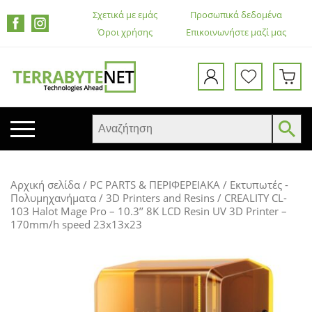
Σχετικά με εμάς
Προσωπικά δεδομένα
Όροι χρήσης
Επικοινωνήστε μαζί μας
ΚΙΝΗΤΑ ΤΗΛΕΦΩΝΑ
Αρχική σελίδα
/
PC PARTS & ΠΕΡΙΦΕΡΕΙΑΚΑ
/
Εκτυπωτές -
TABLETS
Πολυμηχανήματα
/
3D Printers and Resins
/ CREALITY CL-
103 Halot Mage Pro – 10.3’’ 8K LCD Resin UV 3D Printer –
HEADSETS & ΗΧΕΊΑ
170mm/h speed 23x13x23
ΟΘΌΝΕΣ
ΕΚΤΥΠΩΤΈΣ – ΠΟΛΥΜΗΧΑΝΉΜΑΤΑ
WEB CAMERA
ΚΟΥΤΙΆ ΥΠΟΛΟΓΙΣΤΏΝ