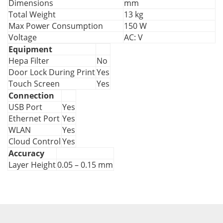
Dimensions
mm
Total Weight
13 kg
Max Power Consumption
150 W
Voltage
AC: V
Equipment
Hepa Filter
No
Door Lock During Print
Yes
Touch Screen
Yes
Connection
USB Port
Yes
Ethernet Port
Yes
WLAN
Yes
Cloud Control
Yes
Accuracy
Layer Height
0.05 – 0.15 mm