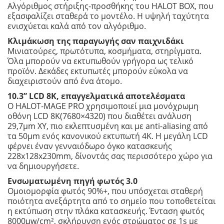
Αλγόριθμος στήριξης-προσθήκης του HALOT BOX, που
εξασφαλίζει σταθερά το μοντέλο. Η υψηλή ταχύτητα
ενισχύεται καλά από τον αλγόριθμο.
Κλιμάκωση της παραγωγής σαν παιχνιδάκι
Μινιατούρες, πρωτότυπα, κοσμήματα, στηρίγματα.
Όλα μπορούν να εκτυπωθούν γρήγορα ως τελικό
προϊόν. Δεκάδες εκτυπωτές μπορούν εύκολα να
διαχειριστούν από ένα άτομο.
10.3” LCD 8K, επαγγελματικά αποτελέσματα
Ο HALOT-MAGE PRO χρησιμοποιεί μια μονόχρωμη
οθόνη LCD 8K(7680×4320) που διαθέτει ανάλυση
29,7μm XY, πιο εκλεπτυσμένη και με anti-aliasing από
τα 50μm ενός κανονικού εκτυπωτή 4K. Η μεγάλη LCD
φέρνει έναν γενναιόδωρο όγκο κατασκευής
228x128x230mm, δίνοντάς σας περισσότερο χώρο για
να δημιουργήσετε.
Ενσωματωμένη πηγή φωτός 3.0
Ομοιομορφία φωτός 90%+, που υπόσχεται σταθερή
ποιότητα ανεξάρτητα από το σημείο που τοποθετείται
η εκτύπωση στην πλάκα κατασκευής. Ένταση φωτός
8000μw/cm², σκλήρυνση ενός στρώματος σε 1s με