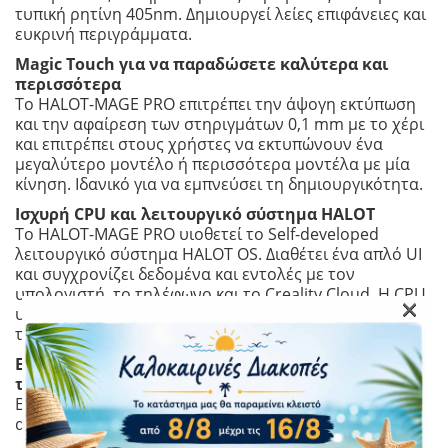
τυπική ρητίνη 405nm. Δημιουργεί λείες επιφάνειες και
ευκρινή περιγράμματα.
Magic Touch για να παραδώσετε καλύτερα και
περισσότερα
Το HALOT-MAGE PRO επιτρέπει την άψογη εκτύπωση
και την αφαίρεση των στηριγμάτων 0,1 mm με το χέρι
και επιτρέπει στους χρήστες να εκτυπώνουν ένα
μεγαλύτερο μοντέλο ή περισσότερα μοντέλα με μία
κίνηση. Ιδανικό για να εμπνεύσει τη δημιουργικότητα.
Ισχυρή CPU και λειτουργικό σύστημα HALOT
Το HALOT-MAGE PRO υιοθετεί το Self-developed
λειτουργικό σύστημα HALOT OS. Διαθέτει ένα απλό UI
και συγχρονίζει δεδομένα και εντολές με τον
υπολογιστή, το τηλέφωνο και το Creality Cloud. Η CPU
×
υψηλής απόδοσης τροφοδοτεί την εκτύπωση υψηλής
ταχύτητας με ευκολία.
Εκτύπωση και παρακολούθηση οπουδήποτε με
την έξυπνη συνδεσιμότητα
Εκτύπωση στο Cloud: Ελέγξτε ή παρακολουθήστε εξ
αποστάσεως από το Creality Cloud APP ή το WEB.