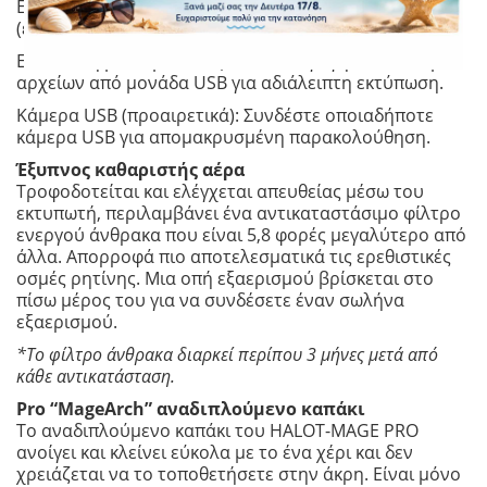
Εκτύπωση LAN: Δώστε εντολή από έναν υπολογιστή
(εγκατεστημένο με το HALOT BOX) στο ίδιο LAN.
Εκτύπωση μέσω μονάδας USB: Εισαγωγή εκτυπώσιμων
αρχείων από μονάδα USB για αδιάλειπτη εκτύπωση.
Κάμερα USB (προαιρετικά): Συνδέστε οποιαδήποτε
κάμερα USB για απομακρυσμένη παρακολούθηση.
Έξυπνος καθαριστής αέρα
Τροφοδοτείται και ελέγχεται απευθείας μέσω του
εκτυπωτή, περιλαμβάνει ένα αντικαταστάσιμο φίλτρο
ενεργού άνθρακα που είναι 5,8 φορές μεγαλύτερο από
άλλα. Απορροφά πιο αποτελεσματικά τις ερεθιστικές
οσμές ρητίνης. Μια οπή εξαερισμού βρίσκεται στο
πίσω μέρος του για να συνδέσετε έναν σωλήνα
εξαερισμού.
*Το φίλτρο άνθρακα διαρκεί περίπου 3 μήνες μετά από
κάθε αντικατάσταση.
Pro “MageArch” αναδιπλούμενο καπάκι
Το αναδιπλούμενο καπάκι του HALOT-MAGE PRO
ανοίγει και κλείνει εύκολα με το ένα χέρι και δεν
χρειάζεται να το τοποθετήσετε στην άκρη. Είναι μόνο