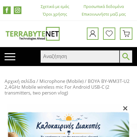
Σχετικά με εμάς
Προσωπικά δεδομένα
Όροι χρήσης
Επικοινωνήστε μαζί μας
ΚΙΝΗΤΑ ΤΗΛΕΦΩΝΑ
Αρχική σελίδα
/
Microphone (Mobile)
/ BOYA BY-WM3T-U2
TABLETS
2,4GHz Mobile wireless mic For Android USB-C (2
transmitters, two person vlog)
HEADSETS & ΗΧΕΊΑ
ΟΘΌΝΕΣ
×
ΕΚΤΥΠΩΤΈΣ – ΠΟΛΥΜΗΧΑΝΉΜΑΤΑ
WEB CAMERA
ΚΟΥΤΙΆ ΥΠΟΛΟΓΙΣΤΏΝ