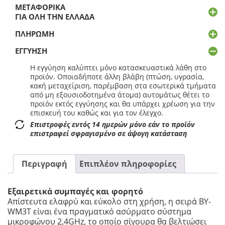
2,4GHz
ΜΕΤΑΦΟΡΙΚΆ
Mobile
ΓΙΑ ΌΛΗ ΤΗΝ ΕΛΛΆΔΑ
wireless
mic
ΠΛΗΡΩΜΉ
For
ΕΓΓΎΗΣΗ
Android
USB-
Η εγγύηση καλύπτει μόνο κατασκευαστικά λάθη στο
C
προϊόν. Οποιαδήποτε άλλη βλάβη (πτώση, υγρασία,
(2
κακή μεταχείριση, παρέμβαση στα εσωτερικά τμήματα
transmitters,
από μη εξουσιοδοτημένα άτομα) αυτομάτως θέτει το
two
προϊόν εκτός εγγύησης και θα υπάρχει χρέωση για την
person
επισκευή του καθώς και για τον έλεγχο.
vlog)
Επιστροφές εντός 14 ημερών μόνο εάν το προϊόν
ποσότητα
επιστραφεί σφραγισμένο σε άψογη κατάσταση
Περιγραφή
Επιπλέον πληροφορίες
Εξαιρετικά συμπαγές και φορητό
Απίστευτα ελαφρύ και εύκολο στη χρήση, η σειρά BY-
WM3T είναι ένα πραγματικό ασύρματο σύστημα
μικροφώνου 2,4GHz, το οποίο σίγουρα θα βελτιώσει