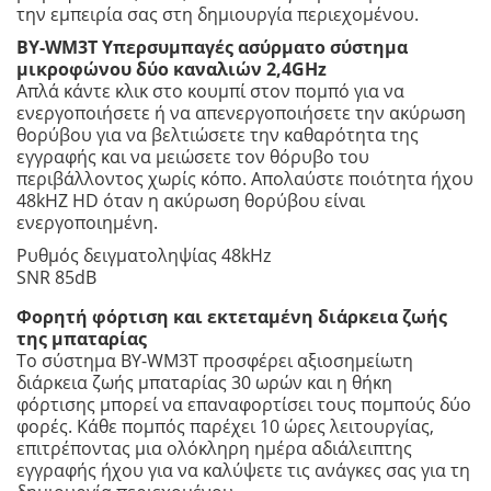
την εμπειρία σας στη δημιουργία περιεχομένου.
BY-WM3T Υπερσυμπαγές ασύρματο σύστημα
μικροφώνου δύο καναλιών 2,4GHz
Απλά κάντε κλικ στο κουμπί στον πομπό για να
ενεργοποιήσετε ή να απενεργοποιήσετε την ακύρωση
θορύβου για να βελτιώσετε την καθαρότητα της
εγγραφής και να μειώσετε τον θόρυβο του
περιβάλλοντος χωρίς κόπο. Απολαύστε ποιότητα ήχου
48kHZ HD όταν η ακύρωση θορύβου είναι
ενεργοποιημένη.
Ρυθμός δειγματοληψίας 48kHz
SNR 85dB
Φορητή φόρτιση και εκτεταμένη διάρκεια ζωής
της μπαταρίας
Το σύστημα BY-WM3T προσφέρει αξιοσημείωτη
διάρκεια ζωής μπαταρίας 30 ωρών και η θήκη
φόρτισης μπορεί να επαναφορτίσει τους πομπούς δύο
φορές. Κάθε πομπός παρέχει 10 ώρες λειτουργίας,
επιτρέποντας μια ολόκληρη ημέρα αδιάλειπτης
εγγραφής ήχου για να καλύψετε τις ανάγκες σας για τη