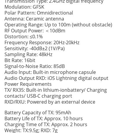
Transmission Type: 2.4GHz digital frequency
Modulation: GFSK
Polar Pattern: Omnidirectional
Antenna: Ceramic antenna
Operating Range: Up to 100m (without obstacle)
RF Output Power: ＜10dBm
Distortion: ≤0.1%
Frequency Response: 20Hz-20kHz
Sensitivity: -40dB±2 (1V/Pa)
Sampling Rate: 48kHz
Bit Rate: 16bit
Signal-to-Noise Ratio: 85dB
Audio lnput: Built-in microphone capsule
Audio Output RXD: iOS Lightning digital output
Power Requirements
TX/ RX35: Built-in lithium-ionbattery/ Charging
contacts/ USB-C charging port
RXD/RXU: Powered by an external device
Battery Capacity of TX: 95mAh
Battery Life of TX: Approx. 10 hours
Charging Time of TX: Approx. 2 hours
Weight: TX:9.5g; RXD: 7g