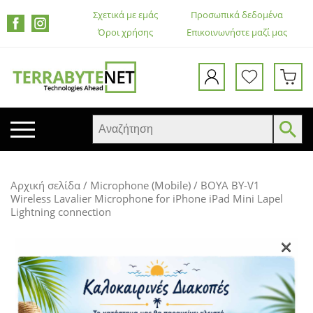
Σχετικά με εμάς
Προσωπικά δεδομένα
Όροι χρήσης
Επικοινωνήστε μαζί μας
ΚΙΝΗΤΑ ΤΗΛΕΦΩΝΑ
Αρχική σελίδα
/
Microphone (Mobile)
/ BOYA BY-V1
TABLETS
Wireless Lavalier Microphone for iPhone iPad Mini Lapel
Lightning connection
HEADSETS & ΗΧΕΊΑ
ΟΘΌΝΕΣ
×
ΕΚΤΥΠΩΤΈΣ – ΠΟΛΥΜΗΧΑΝΉΜΑΤΑ
WEB CAMERA
ΚΟΥΤΙΆ ΥΠΟΛΟΓΙΣΤΏΝ