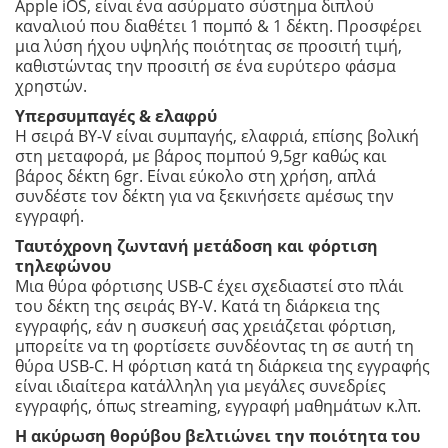
Apple iOS, είναι ένα ασύρματο σύστημα διπλού
καναλιού που διαθέτει 1 πομπό & 1 δέκτη. Προσφέρει
μια λύση ήχου υψηλής ποιότητας σε προσιτή τιμή,
καθιστώντας την προσιτή σε ένα ευρύτερο φάσμα
χρηστών.
Υπερσυμπαγές & ελαφρύ
Η σειρά BY-V είναι συμπαγής, ελαφριά, επίσης βολική
στη μεταφορά, με βάρος πομπού 9,5gr καθώς και
βάρος δέκτη 6gr. Είναι εύκολο στη χρήση, απλά
συνδέστε τον δέκτη για να ξεκινήσετε αμέσως την
εγγραφή.
Ταυτόχρονη ζωντανή μετάδοση και φόρτιση
τηλεφώνου
Μια θύρα φόρτισης USB-C έχει σχεδιαστεί στο πλάι
του δέκτη της σειράς BY-V. Κατά τη διάρκεια της
εγγραφής, εάν η συσκευή σας χρειάζεται φόρτιση,
μπορείτε να τη φορτίσετε συνδέοντας τη σε αυτή τη
θύρα USB-C. Η φόρτιση κατά τη διάρκεια της εγγραφής
είναι ιδιαίτερα κατάλληλη για μεγάλες συνεδρίες
εγγραφής, όπως streaming, εγγραφή μαθημάτων κ.λπ.
Η ακύρωση θορύβου βελτιώνει την ποιότητα του