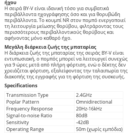
ήχου
Η σειρά BY-V είναι ιδανική τόσο για συμβατικά
περιβάλλοντα ηχογράφησης όσο και για θορυβώδη
περιβάλλοντα. Το κουμπί NR στον πομπό ενεργοποιεί
τη λειτουργία μείωσης θορύβου, φιλτράροντας τους
περισσότερους περιβαλλοντικούς θορύβους και
αφήνοντας μόνο καθαρό ήχο.
Μεγάλη διάρκεια ζωής της μπαταρίας
Η διάρκεια ζωής της μπαταρίας της σειράς BY-V είναι
εντυπωσιακή, ο πομπός μπορεί να λειτουργεί συνεχώς
για 9 ώρες μετά από πλήρη φόρτιση, ενώ ο δέκτης δεν
χρειάζεται φόρτιση, εξαλείφοντας την ταλαιπωρία της
διακοπής της εγγραφής για τη φόρτιση της συσκευής.
Specifications
Transmission Type
2.4GHz
Poplar Pattern
Omnidirectional
Frequency Response
20Hz-16kHz
Signal-to-noise Ratio
80dB
Sensitivity
-42dB
Operating Range
50m (χωρίς εμπόδια)