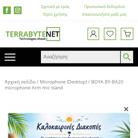
Σχετικά με εμάς
Προσωπικά δεδομένα
Όροι χρήσης
Επικοινωνήστε μαζί μας
ΚΙΝΗΤΑ ΤΗΛΕΦΩΝΑ
Αρχική σελίδα
/
Microphone (Desktop)
/ BOYA BY-BA20
TABLETS
microphone Arm mic stand
HEADSETS & ΗΧΕΊΑ
ΟΘΌΝΕΣ
×
ΕΚΤΥΠΩΤΈΣ – ΠΟΛΥΜΗΧΑΝΉΜΑΤΑ
WEB CAMERA
ΚΟΥΤΙΆ ΥΠΟΛΟΓΙΣΤΏΝ