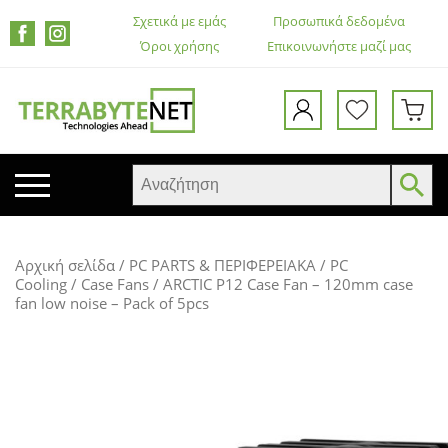
Σχετικά με εμάς
Προσωπικά δεδομένα
Όροι χρήσης
Επικοινωνήστε μαζί μας
ΚΙΝΗΤΑ ΤΗΛΕΦΩΝΑ
Αρχική σελίδα
/
PC PARTS & ΠΕΡΙΦΕΡΕΙΑΚΑ
/
PC
TABLETS
Cooling
/
Case Fans
/ ARCTIC P12 Case Fan – 120mm case
fan low noise – Pack of 5pcs
HEADSETS & ΗΧΕΊΑ
ΟΘΌΝΕΣ
ΕΚΤΥΠΩΤΈΣ – ΠΟΛΥΜΗΧΑΝΉΜΑΤΑ
WEB CAMERA
ΚΟΥΤΙΆ ΥΠΟΛΟΓΙΣΤΏΝ