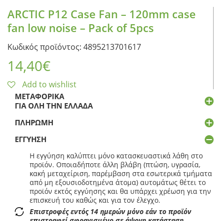
ARCTIC P12 Case Fan – 120mm case
fan low noise – Pack of 5pcs
Κωδικός προϊόντος: 4895213701617
14,40
€
Add to wishlist
ΜΕΤΑΦΟΡΙΚΆ
ΓΙΑ ΌΛΗ ΤΗΝ ΕΛΛΆΔΑ
ΠΛΗΡΩΜΉ
ΕΓΓΎΗΣΗ
Η εγγύηση καλύπτει μόνο κατασκευαστικά λάθη στο
προϊόν. Οποιαδήποτε άλλη βλάβη (πτώση, υγρασία,
κακή μεταχείριση, παρέμβαση στα εσωτερικά τμήματα
από μη εξουσιοδοτημένα άτομα) αυτομάτως θέτει το
προϊόν εκτός εγγύησης και θα υπάρχει χρέωση για την
επισκευή του καθώς και για τον έλεγχο.
Επιστροφές εντός 14 ημερών μόνο εάν το προϊόν
επιστραφεί σφραγισμένο σε άψογη κατάσταση