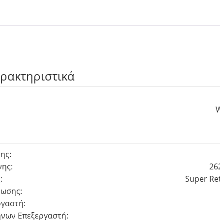
αρακτηριστικά
W
ης:
ης:
26
:
Super Re
έωσης:
γαστή:
νων Eπεξεργαστή: