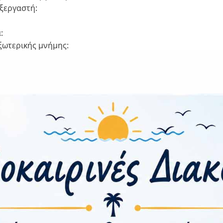
ξεργαστή:
:
ξωτερικής μνήμης:
ερα:
ότητα
ένων:
:
Nano
FC:
οτύπωμα:
ρτισης
σύρματης φόρτισης: