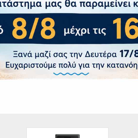
ις και Βάρος
xΒxΥ):
149.6 x
– Πιστοποιήσεις