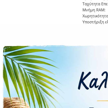
Ταχύτητα Επε
Μνήμη RAM:
Χωρητικότητα
Υποστήριξη ε
Κάμερα
Πίσω Κάμερα:
Μπροστά Κάμ
Συνδεσιμ
Δίκτυο δεδομ
Υποδοχές SIM
Υποστήριξη N
Δαχτυλικό απ
Μπαταρία:
Ταχύτητα Φό
Υποστήριξη α