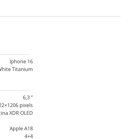
Iphone 16
hite Titanium
6,3 ”
22×1206 pixels
tina XDR OLED
Apple A18
4+4