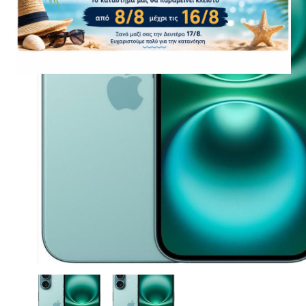
CASE FANS
LIQUID COOLERS
CPU COOLERS
ΕΙΚΟΝΑ-ΗΧΟΣ
ACCESSORIES
GAMING
ΟΙΚΙΑΚΕΣ ΣΥΣΚΕΥΕΣ
ΠΡΟΣΩΠΙΚΗ ΦΡΟΝΤΙΔΑ