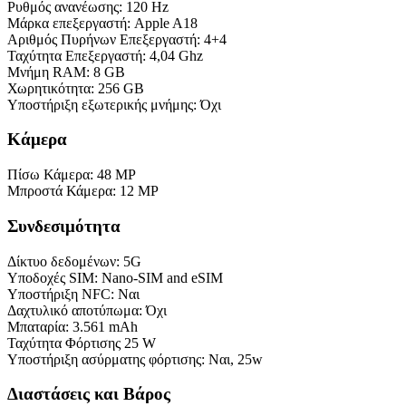
Ρυθμός ανανέωσης:
120 Hz
Μάρκα επεξεργαστή:
Apple A18
Αριθμός Πυρήνων Eπεξεργαστή:
4+4
Ταχύτητα Επεξεργαστή:
4,04 Ghz
Μνήμη RAM:
8 GB
Χωρητικότητα:
256 GB
Υποστήριξη εξωτερικής μνήμης:
Όχι
Κάμερα
Πίσω Κάμερα:
48 MP
Μπροστά Κάμερα:
12 MP
Συνδεσιμότητα
Δίκτυο δεδομένων:
5G
Υποδοχές SIM:
Nano-SIM and eSIM
Υποστήριξη NFC:
Ναι
Δαχτυλικό αποτύπωμα:
Όχι
Μπαταρία:
3.561 mAh
Ταχύτητα Φόρτισης
25 W
Υποστήριξη ασύρματης φόρτισης:
Ναι, 25w
Διαστάσεις και Βάρος