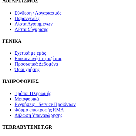
ΛΟΓΑΡΙΑΣΜΟΣ
Σύνδεση / Λογαριασμός
Παραγγελίες
Λίστα Αγαπημένων
Λίστα Σύγκρισης
ΓΕΝΙΚΑ
Σχετικά με εμάς
Επικοινωνήστε μαζί μας
Προσωπικά Δεδομένα
Όροι χρήσης
ΠΛΗΡΟΦΟΡΙΕΣ
Τρόποι Πληρωμής
Μεταφορικά
Εγγυήσεις - Service Προϊόντων
Φόρμα επιστροφής RMA
Δήλωση Υπαναχώρησης
ΤERRABYTENET.GR