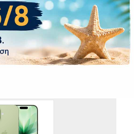
Όχι
 50% in 30 min
Όχι
Ναι