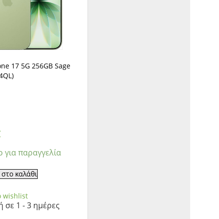
one 17 5G 256GB Sage
4QL)
€
ο για παραγγελία
στο καλάθι
 wishlist
 σε 1 - 3 ημέρες