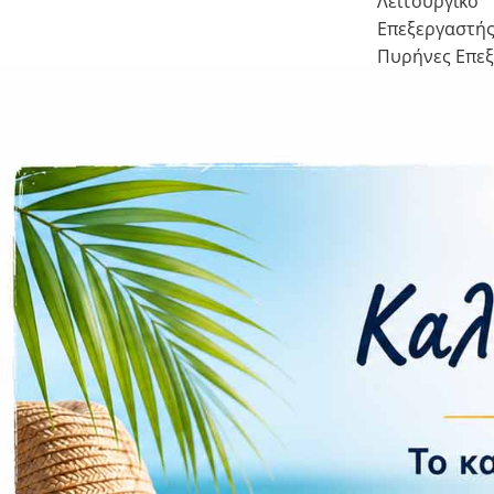
Λειτουργικό
Επεξεργαστή
Πυρήνες Επε
Επέκταση Μν
Κάμερα
Πίσω
Quad
Μπροστά
Flash
Συνδεσιμ
Δίκτυο
WLAN
Bluetooth
Wi-Fi Hotspot
NFC