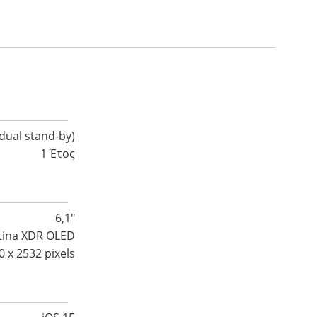
dual stand-by)
1 Έτος
6,1″
tina XDR OLED
0 x 2532 pixels