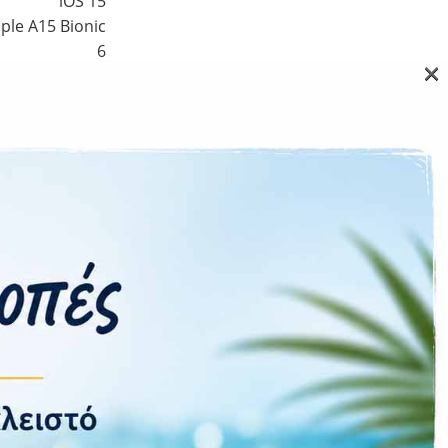
iOS 15
ple A15 Bionic
6
×
Όχι
 scanner depth)
, f/2.2 (SL 3D)
Ναι
5G
Ναι
Ναι
Ναι
Ναι