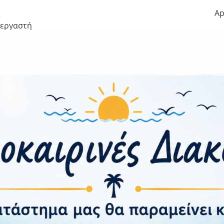
ς
Ap
ξεργαστή
ήμης
 12 MP, f/1.5 | 12 MP, f/2.8 | 12 MP, f/1.8 | (TOF 3D LiDAR
Dual 12 MP
ότητα