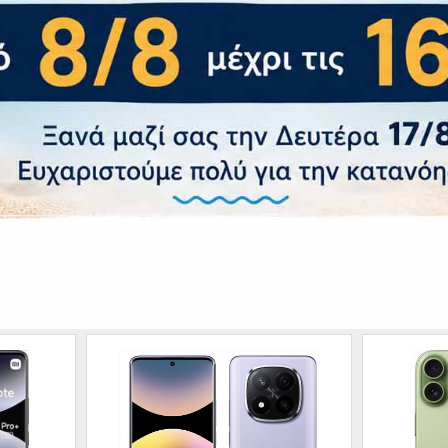
ρακτηριστικά
 Μπαταρία
t charging
20W,
ποτύπωμα