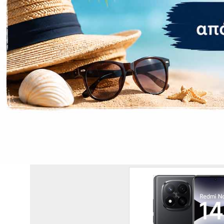
Λοιπά Χα
Αφαιρούμενη
Μπαταρία Fas
Ραδιόφωνο
Δακτυλικό α
ΣΧΕΤΙΚΆ ΠΡΟΪΌΝΤΑ