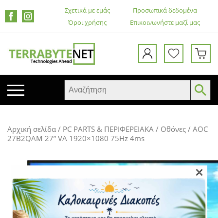
Σχετικά με εμάς
Προσωπικά δεδομένα
Όροι χρήσης
Επικοινωνήστε μαζί μας
ΚΙΝΗΤΑ ΤΗΛΕΦΩΝΑ
Αρχική σελίδα
/
PC PARTS & ΠΕΡΙΦΕΡΕΙΑΚΑ
/
Οθόνες
/ AOC
TABLETS
27B2QAM 27” VA 1920×1080 75Hz 4ms
HEADSETS & ΗΧΕΊΑ
ΟΘΌΝΕΣ
×
ΕΚΤΥΠΩΤΈΣ – ΠΟΛΥΜΗΧΑΝΉΜΑΤΑ
WEB CAMERA
ΚΟΥΤΙΆ ΥΠΟΛΟΓΙΣΤΏΝ