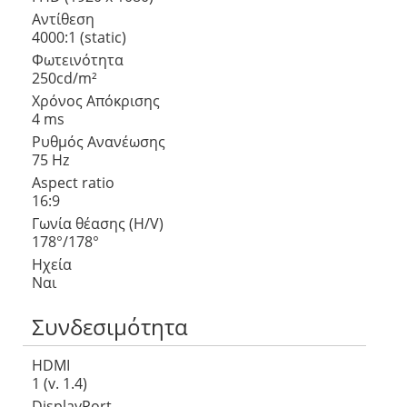
Αντίθεση
4000:1 (static)
Φωτεινότητα
250cd/m²
Χρόνος Απόκρισης
4 ms
Ρυθμός Ανανέωσης
75 Hz
Aspect ratio
16:9
Γωνία θέασης (H/V)
178°/178°
Ηχεία
Ναι
Συνδεσιμότητα
HDMI
1 (v. 1.4)
DisplayPort