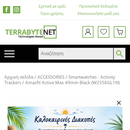
Σχετικά με εμάς
Προσωπικά δεδομένα
Όροι χρήσης
Επικοινωνήστε μαζί μας
ΚΙΝΗΤΑ ΤΗΛΕΦΩΝΑ
Αρχική σελίδα
/
ACCESSORIES
/
Smartwatches - Activity
TABLETS
Trackers
/ Amazfit Active Max 49mm Black (W2556GL1N)
HEADSETS & ΗΧΕΊΑ
ΟΘΌΝΕΣ
×
ΕΚΤΥΠΩΤΈΣ – ΠΟΛΥΜΗΧΑΝΉΜΑΤΑ
WEB CAMERA
ΚΟΥΤΙΆ ΥΠΟΛΟΓΙΣΤΏΝ