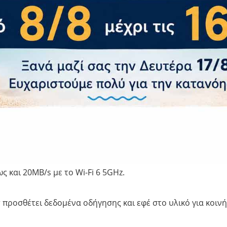
για απομακρυσμένη παρακολούθηση.
Emergency Recording καταγράφει κρίσιμο υλικό πριν, κατά
ν χρόνο και την τοποθεσία. Το ADAS με υπερ-ανίχνευση 
 άλλες προειδοποιήσεις υποβοήθησης του οδηγού.
νος υπερπυκνωτής εξασφαλίζει αξιόπιστη λειτουργία και μ
ι την αποφόρτιση της μπαταρίας του αυτοκινήτου. Υποστη
Fi 6 (5GHz) επιτρέπει τη γρήγορη μεταφορά αρχείων. Ο φων
ds-free και διαδραστικές λειτουργίες.
και 20MB/s με το Wi-Fi 6 5GHz.
r προσθέτει δεδομένα οδήγησης και εφέ στο υλικό για κοιν