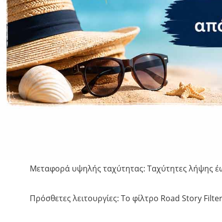
διαδρομής και τη ζωντανή ροή μέσω εφαρμογής 
Προηγμένα χαρακτηριστικά ασφαλείας: Το Buffered 
ενσωματωμένο GPS παρακολουθεί την ταχύτητα, το
λωρίδα κυκλοφορίας, εμπρόσθιας σύγκρουσης και
Αξιόπιστη ισχύς και αποθήκευση: Ένας ενσωματωμέ
παρακολούθηση της τάσης της μπαταρίας αποτρέπε
άφθονη χωρητικότητα εγγραφής.
Έξυπνη συνδεσιμότητα και εμπειρία χρήστη: Το Wi-
mate MaiX στο αυτοκίνητο παρέχουν λειτουργία han
Μεταφορά υψηλής ταχύτητας: Ταχύτητες λήψης έως 
Πρόσθετες λειτουργίες: Το φίλτρο Road Story Filte