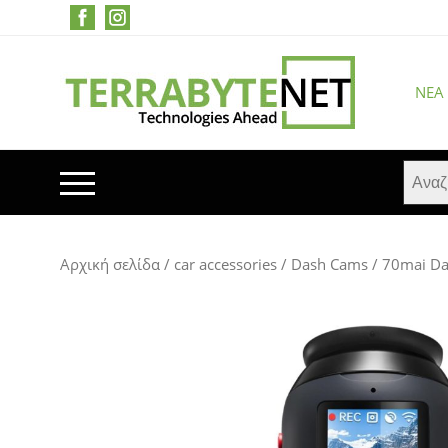
ΝΈΑ
ΚΙΝΗΤΑ ΤΗΛΕΦΩΝΑ
Αρχική σελίδα
/
car accessories
/
Dash Cams
/ 70mai Da
TABLETS
HEADSETS & ΗΧΕΊΑ
ΟΘΌΝΕΣ
ΕΚΤΥΠΩΤΈΣ – ΠΟΛΥΜΗΧΑΝΉΜΑΤΑ
WEB CAMERA
ΚΟΥΤΙΆ ΥΠΟΛΟΓΙΣΤΏΝ