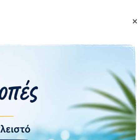
×
 (αισθητήρας Sony STARVIS 2 IMX678) και 1080P
ό βίντεο ακόμα και σε υψηλές ταχύτητες.
αισθητήρες Hall Effect και μαγνητικό σύστημα, η
μεία, ενώ παράλληλα λειτουργεί και ως
i Vision εξασφαλίζουν καθαρές εγγραφές σε
ητήρες Hall Effect παρέχει ακριβή παρακολούθηση
νεργοποιούν τις μπροστινές και πίσω κάμερες σε
α του αυτοκινήτου, τη ζωντανή παρακολούθηση της