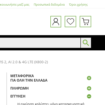
ικοινωνήστε μαζί μας
Προσωπικά δεδομένα
Όροι χρήσης
 2, AI 2.0 & 4G LTE (X800-2)
ΜΕΤΑΦΟΡΙΚΆ
ΓΙΑ ΌΛΗ ΤΗΝ ΕΛΛΆΔΑ
ΠΛΗΡΩΜΉ
ΕΓΓΎΗΣΗ
Η εγγύηση καλύπτει μόνο κατασκευαστικά