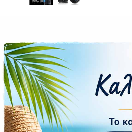
Περιγραφή
Επιπλέον πληροφορίες
Εγγραφή Dual Channel με ποιότητα εικόνας 4K: Κα
από την πίσω, και τα δύο με υποστήριξη HDR. Απο
Καθηλωτική πλήρης προβολή 360°: Με σχεδιασμό πο
4K Omni προσφέρει ακριβή τοποθέτηση του φακού 
διασκεδαστική συσκευή εγγραφής ταξιδιωτικού vlog
Βελτιωμένη νυχτερινή όραση και παρακολούθηση στ
συνθήκες χαμηλού φωτισμού κατά την οδήγηση και 
και καταγραφή πιθανών περιστατικών.
Ολοκληρωμένη προστασία στάθμευσης: Η ανίχνευση
λειτουργία στάθμευσης. Η συμβατότητα 4G επιτρέ