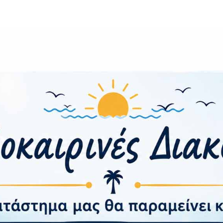
ταγράψτε κρυστάλλινα πλάνα 4K από την μπροστινή κάμερα
λαύστε ομαλή εγγραφή 4K 60FPS* για λεπτομερές και ρευστ
υ περιστρέφεται κατά 360° και τροφοδοτείται από διπλούς 
και άψογη περιστροφή, εξασφαλίζοντας μηδενικά τυφλά ση
 για να καταγράψετε κάθε στιγμή του ταξιδιού σας.
άθμευσης: Οι τεχνολογίες 70mai Night Owl Vision και Lum
τη στάθμευση. Η AI Motion Detection 2.0 με διπλούς αισθ
 σύγκρουσης διπλού καναλιού και η εγγραφή time-lapse ε
πει την άμεση ειδοποίηση μέσω εφαρμογής, την τοποθεσί