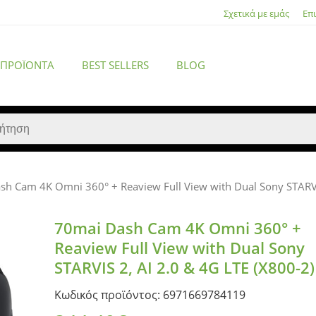
Σχετικά με εμάς
Επ
 ΠΡΟΪΌΝΤΑ
BEST SELLERS
BLOG
sh Cam 4K Omni 360° + Reaview Full View with Dual Sony STARVIS
ACCESSORIES
70mai Dash Cam 4K Omni 360° +
Reaview Full View with Dual Sony
STARVIS 2, AI 2.0 & 4G LTE (X800-2)
Κωδικός προϊόντος: 6971669784119