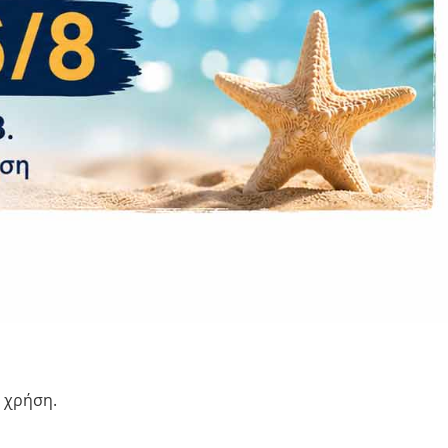
 τη διάρκεια και μετά από ένα περιστατικό. Το
παρέχει προειδοποιήσεις αναχώρησης από τη
εγάλη διάρκεια ζωής σε ακραίες θερμοκρασίες. Η
ρίζει έως και 512 GB εξωτερικής αποθήκευσης για
ητικός έλεγχος (πολλαπλές γλώσσες) και το AI
ή χρήση.