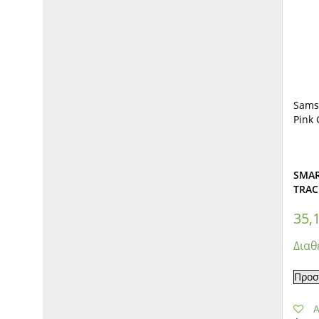
Sams
Pink
SMAR
TRAC
35,
Διαθ
Προσ
A