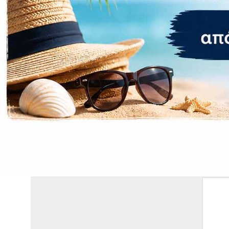
Συνδεσιμ
Αφαιρούμενη
Χωρητικότητα 
Ραδιόφωνο Ό
Δακτυλικό απ
ΣΧΕΤΙΚΆ ΠΡΟΪΌΝΤΑ