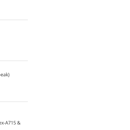
peak)
ex-A715 &