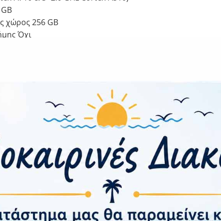
 GB
ς χώρος 256 GB
ήμης Όχι
P, f/1.8, 24mm (wide), 1/1.76″, 1.8µm, Dual Pixel PDAF, OIS
123˚ (ultrawide), 1.12µm
e 10 MP, f/2.2, 23mm (wide), 1.22µm
ότητα
.11 a/b/g/n/ac/6, dual-band, Wi-Fi Direct, hotspot
, A2DP, LE
 Ναι