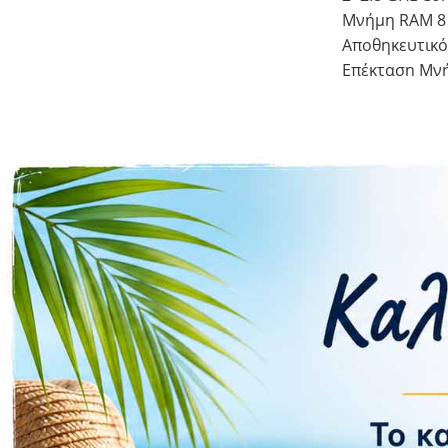
Μνήμη RAM 8
Αποθηκευτικό
Επέκταση Μν
Κάμερα
Πίσω Dual 12 M
12 MP, f/2.2, 
Μπροστά Singl
Flash Ναι
Συνδεσιμ
Δίκτυο 5G
WLAN Wi-Fi 802
Bluetooth 5.2
Wi-Fi Hotspot
NFC Ναι