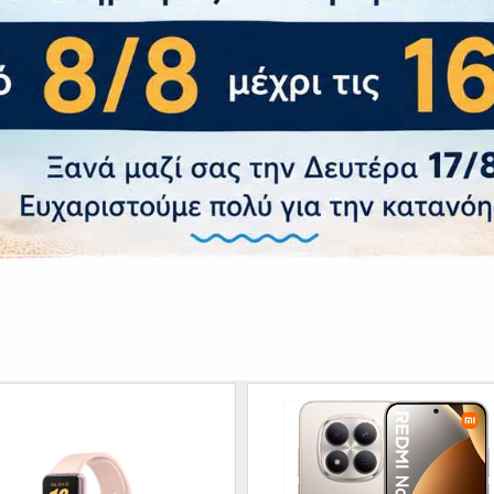
ότητα
 Μπαταρία Όχι
Μπαταρίας Li-Po 3700 mAh (Fast charging 25W, 50% in 30 
χι
οτύπωμα Ναι