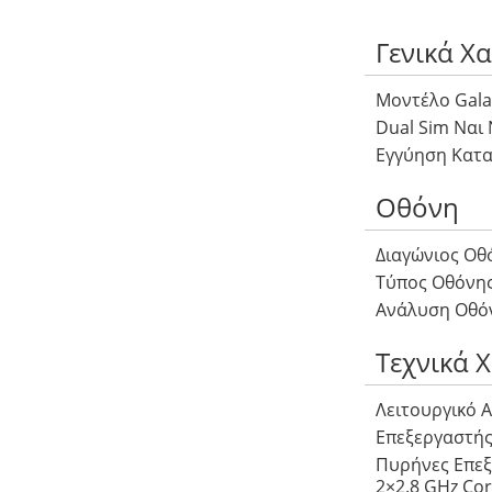
Γενικά Χ
Μοντέλο Galax
Dual Sim Ναι 
Εγγύηση Κατα
Οθόνη
Διαγώνιος Οθό
Τύπος Οθόνης 
Ανάλυση Οθόνη
Τεχνικά 
Λειτουργικό A
Επεξεργαστής
Πυρήνες Επεξε
2×2.8 GHz Cor