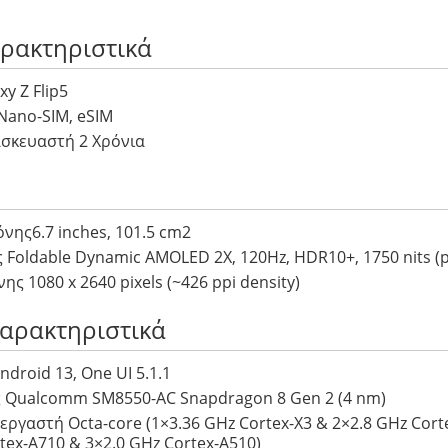
αρακτηριστικά
y Z Flip5
Nano-SIM, eSIM
σκευαστή 2 Χρόνια
νης6.7 inches, 101.5 cm2
Foldable Dynamic AMOLED 2X, 120Hz, HDR10+, 1750 nits (
ς 1080 x 2640 pixels (~426 ppi density)
Χαρακτηριστικά
ndroid 13, One UI 5.1.1
 Qualcomm SM8550-AC Snapdragon 8 Gen 2 (4 nm)
ργαστή Octa-core (1×3.36 GHz Cortex-X3 & 2×2.8 GHz Cort
tex-A710 & 3×2.0 GHz Cortex-A510)