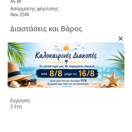
45 W
Ασύρματης φόρτισης:
Ναι 25W
Διαστάσεις και Βάρος
×
Διαστάσεις (ΠxΒxΥ):
162,8 x 77,6 x 8,2
Βάρος:
218 gr
Πιστοποίηση Προστασίας:
IP 68
Εγγύηση – Πιστοποιήσεις
Εγγύηση:
2 έτη