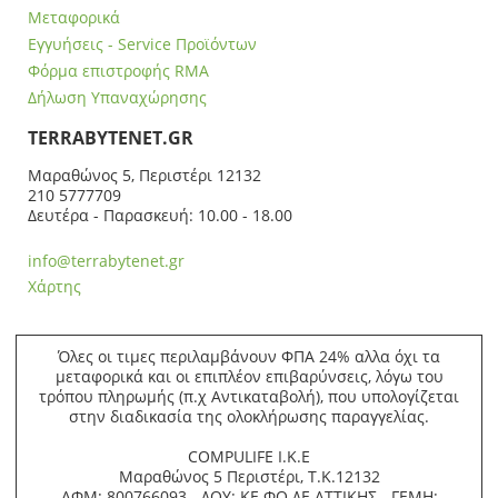
Μεταφορικά
Εγγυήσεις - Service Προϊόντων
Φόρμα επιστροφής RMA
Δήλωση Υπαναχώρησης
ΤERRABYTENET.GR
Μαραθώνος 5, Περιστέρι 12132
210 5777709
Δευτέρα - Παρασκευή: 10.00 - 18.00
info@terrabytenet.gr
Χάρτης
Όλες οι τιμες περιλαμβάνουν ΦΠΑ 24% αλλα όχι τα
μεταφορικά και οι επιπλέον επιβαρύνσεις, λόγω του
τρόπου πληρωμής (π.χ Αντικαταβολή), που υπολογίζεται
στην διαδικασία της ολοκλήρωσης παραγγελίας.
COMPULIFE Ι.Κ.Ε
Μαραθώνος 5 Περιστέρι, Τ.Κ.12132
ΑΦΜ: 800766093 - ΔΟΥ: ΚΕ.ΦΟ.ΔΕ ΑΤΤΙΚΗΣ - ΓΕΜΗ: