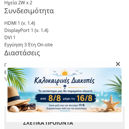
Ηχεία 2W x 2
Συνδεσιμότητα
HDMI 1 (v. 1.4)
DisplayPort 1 (v. 1.4)
DVI 1
Εγγύηση 3 Έτη On-site
Διαστάσεις
×
Πλάτος 613 mm
Βάθος 454 mm
Ύψος 227 mm
ΣΧΕΤΙΚΆ ΠΡΟΪΌΝΤΑ